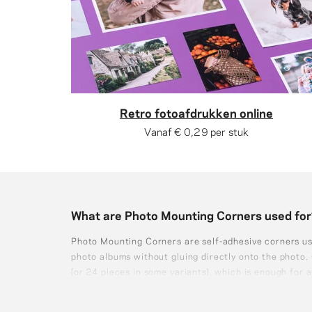
Retro fotoafdrukken online
Vanaf
€ 0,29
per stuk
What are Photo Mounting Corners used fo
Photo Mounting Corners are self-adhesive corners us
photo albums without gluing directly onto the photo
(or 24 pieces in some variants), which is enough for 