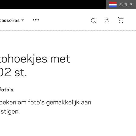
EUR
cessoires
inloggen
registreren
tohoekjes met
Alles tonen
Alles tonen
02 st.
e afdrukken
nnen
ry Kaart Spel
Fotocollage afdrukken
oto's
oeken om foto's gemakkelijk aan
stigen.