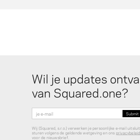
Wil je updates ontv
van Squared.one?
Wij (Squared, s.r.o.) verwerken je persoonlijke e‑mail uitslu
sturen volgens de geldende wetgeving en ons
privacybelei
voor de nieuwsbrief.