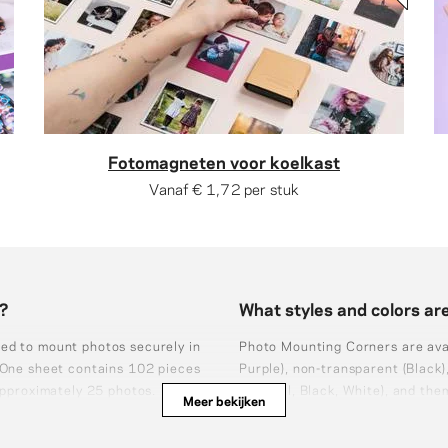
Fotomagneten voor koelkast
Vanaf
€ 1,72
per stuk
r?
What styles and colors are
ed to mount photos securely in
Photo Mounting Corners are avail
. One sheet contains 102 pieces
Purple), non-transparent (Black),
approximately 25 photos.
(Natural, Black, White), and them
Meer bekijken
variants are $0.99 per pack.