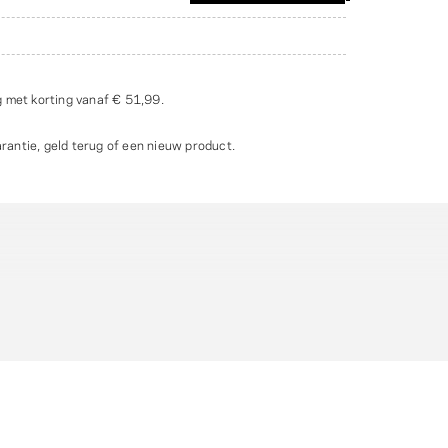
g met korting vanaf
€ 51,99
.
ntie, geld terug of een nieuw product.