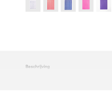
Beschrijving
102 stuks in vel. Voldoende voor 25 foto's.