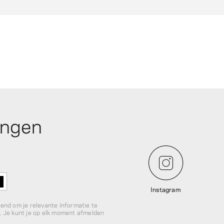
angen
Instagram
itend om je relevante informatie te
d
. Je kunt je op elk moment afmelden