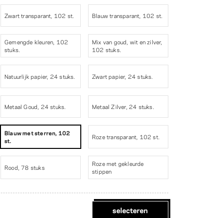
Zwart transparant, 102 st.
Blauw transparant, 102 st.
Gemengde kleuren, 102
Mix van goud, wit en zilver,
stuks.
102 stuks.
Natuurlijk papier, 24 stuks.
Zwart papier, 24 stuks.
Metaal Goud, 24 stuks.
Metaal Zilver, 24 stuks.
Blauw met sterren, 102
Roze transparant, 102 st.
st.
Roze met gekleurde
Rood, 78 stuks
stippen
selecteren