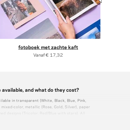
fotoboek met zachte kaft
Vanaf
€ 17,32
 available, and what do they cost?
able in transparent (White, Black, Blue, Pink,
 mixed-color, metallic (Rose, Gold, Silver), paper
ed designs (Tricolor, Red/Blue with stars). All