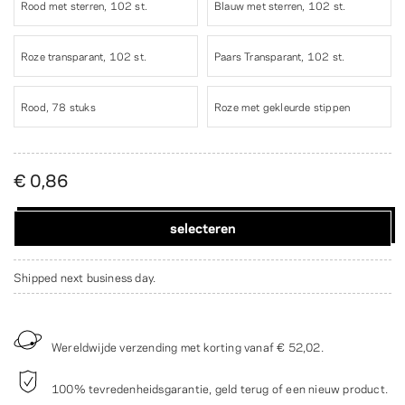
Rood met sterren, 102 st.
Blauw met sterren, 102 st.
Roze transparant, 102 st.
Paars Transparant, 102 st.
Rood, 78 stuks
Roze met gekleurde stippen
€ 0,86
selecteren
Shipped next business day.
Wereldwijde verzending met korting vanaf
€ 52,02
.
100% tevredenheidsgarantie, geld terug of een nieuw product.