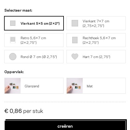
Selecteer maat:
Vierkant 7×7 cm
Vierkant 5×5 cm (2×2″)
(2,75×2,75″)
Retro 5,6×7 cm
Rechthoek 5,6×7 cm
(2×2,75″)
(2×2,75″)
Rond Ø 7 cm (Ø 2,75″)
Hart 7 cm (2,75″)
Oppervlak:
Glanzend
Mat
€ 0,86
per stuk
creëren