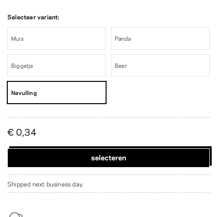
Selecteer variant:
Muis
Panda
Biggetje
Beer
Navulling
€ 0,34
selecteren
Shipped next business day.