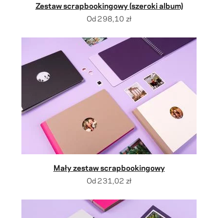
Zestaw scrapbookingowy (szeroki album)
Od
298,10 zł
Mały zestaw scrapbookingowy
Od
231,02 zł