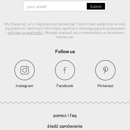
My (Squared, s.r.o.) będziemy przetwarzać Twój e-mail wyłącznie w celu
wysyłania Ci istotnych informacji zgodnie z obowiązującymi przepisami
i
polityką prywatności
. Możesz wypisać się z newslettera w dowolnym
momencie.
Follow us
Instagram
Facebook
Pinterest
pomoc i faq
śledź zamówienie