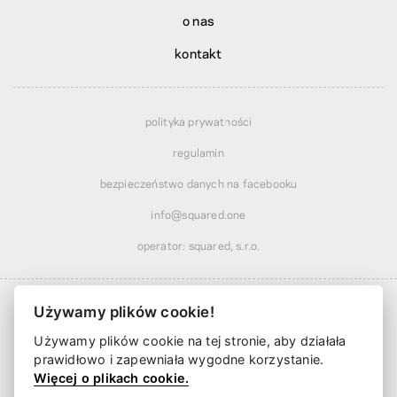
o nas
kontakt
polityka prywatności
regulamin
bezpieczeństwo danych na facebooku
info@squared.one
operator: squared, s.r.o.
Używamy plików cookie!
Używamy plików cookie na tej stronie, aby działała
Dostawa od
21,24 zł
· tańsza powyżej
223,61 zł
prawidłowo i zapewniała wygodne korzystanie.
Dostawa już od
2 dni roboczych
Więcej o plikach cookie.