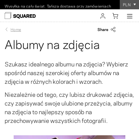
Wysyłka na cały świat. Tańsza dostawa przy zamówieniach
PLN
powyżej 60 USD
Zamówienie zajmuje
100% gwarancji
satysfakcji
tylko kilka minut
!
sign in
Share
Home
Albumy na zdjęcia
register
Szukasz idealnego albumu na zdjęcia? Wybierz
spośród naszej szerokiej oferty albumów na
zdjęcia w różnych kolorach i wzorach.
Niezależnie od tego, czy lubisz drukować zdjęcia,
czy zapisywać swoje ulubione przeżycia, albumy
na zdjęcia to najlepszy sposób na
przechowywanie wszystkich fotografii.