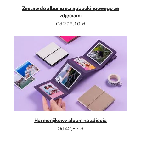
Zestaw do albumu scrapbookingowego ze
zdjęciami
Od
298,10 zł
Harmonijkowy album na zdjęcia
Od
42,82 zł