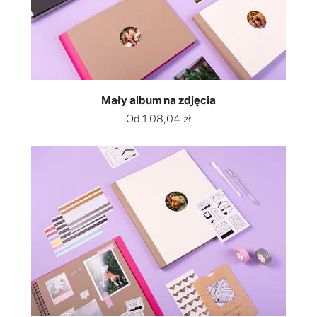
Mały album na zdjęcia
Od
108,04 zł