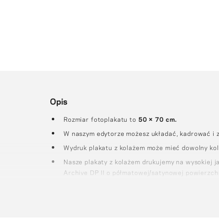
Opis
Rozmiar fotoplakatu to
50 × 70 cm.
W naszym edytorze możesz układać, kadrować i z
Wydruk plakatu z kolażem może mieć dowolny kol
Nasze plakaty z kolażem drukujemy na wysokiej ja
Archive DP II o półmatowej/satynowej powierzch
Twoje zdjęcia w kolażu będą mieć najwyższą sta
dostępną w drukarce ZBE Chromira RA4.
Plakat ze zdjęciami wysyłamy w papierowej tubie,