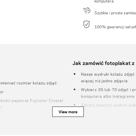
komputera.
Szybkie i proste zamówi
100% gwarancji satysfa
Jak zamówić fotoplakat z
Nasze wydruki kolażu zdjęć
więcej niż jedno zdjęcie.
mieniać rozmiar kolażu zdjęć.
Wybierz 35 lub 70 zdjęć i pr
or
komputera albo Instagrama
kości papierze Fujicolor Crystal
Zacznij tworzyć wydruk plak
ni.
View more
właściwej kolejności
ndardową rozdzielczość obrazu
Wybierz dowolny kolor tła 
Gdy kolaż zdjęć będzie goto
 oddzielnie od innych
fotoplakatu mamy wydrukow