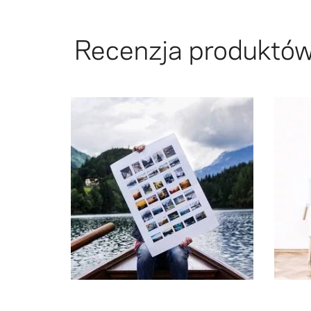
produktów
Recenzja produktów
🐇
@nic