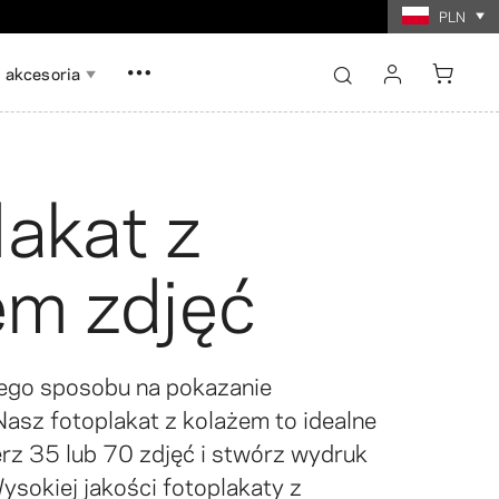
PLN
0 USD
akcesoria
sign in
register
lakat z
Show all
Show all
em zdjęć
arunkowe
 ze zdjęć
ażu zdjęć
Odbitki kolażu zdjęć
ego sposobu na pokazanie
Nasz fotoplakat z kolażem to idealne
rz 35 lub 70 zdjęć i stwórz wydruk
ysokiej jakości fotoplakaty z