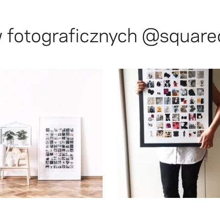
 fotograficznych
@square
#vyvolejto
place to work❤
 #stylishwhiterabbit #hmhome
pictures. Our office is gona be 
olekudelkova: home sweet home
@juuj.sk: Poster with our in