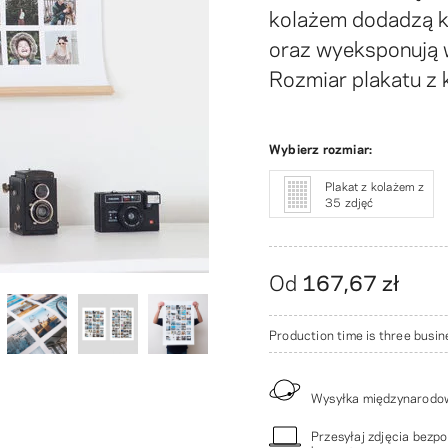
kolażem dodadzą k
oraz wyeksponują 
Rozmiar plakatu z
Wybierz rozmiar:
Plakat z kolażem z
35 zdjęć
Od
167,67 zł
Production time is three busin
Wysyłka międzynarodow
Przesyłaj zdjęcia bezp