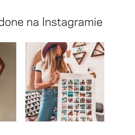
done
na Instagramie
💕! Thanks soooo much!
a great
I'm so in love with my 70 in 1 poster
sta