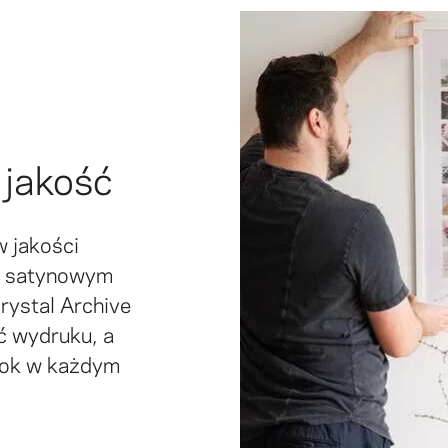
 jakość
w jakości
ci satynowym
rystal Archive
ć wydruku, a
rok w każdym