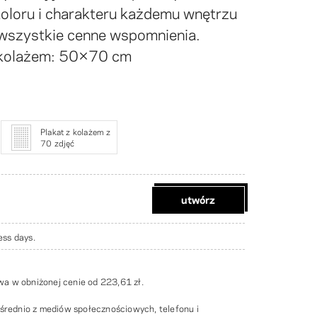
oloru i charakteru każdemu wnętrzu
wszystkie cenne wspomnienia.
 kolażem: 50×70 cm
Plakat z kolażem z
70 zdjęć
utwórz
ess days.
a w obniżonej cenie od
223,61 zł
.
ośrednio z mediów społecznościowych, telefonu i