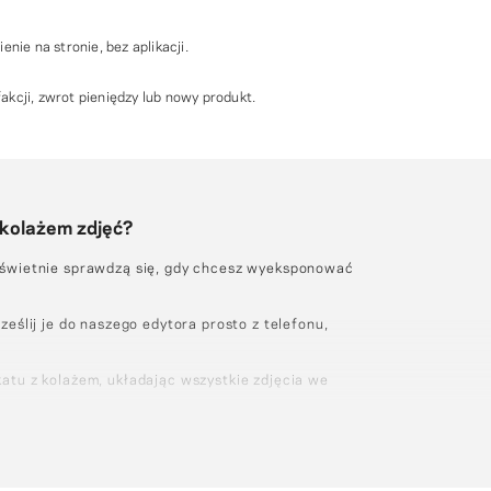
enie na stronie, bez aplikacji.
kcji, zwrot pieniędzy lub nowy produkt.
 kolażem zdjęć?
 świetnie sprawdzą się, gdy chcesz wyeksponować
ześlij je do naszego edytora prosto z telefonu,
atu z kolażem, układając wszystkie zdjęcia we
dla swojego wydruku kolażu
wy, dodaj go do koszyka, wybierz, ile egzemplarzy
ać, i dokończ zamówienie.