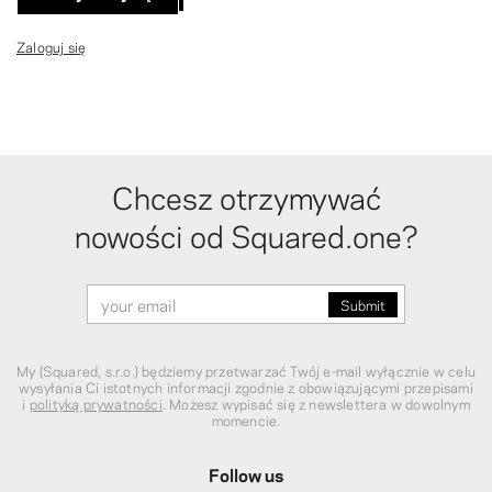
Zaloguj się
Chcesz otrzymywać
nowości od Squared.one?
My (Squared, s.r.o.) będziemy przetwarzać Twój e-mail wyłącznie w celu
wysyłania Ci istotnych informacji zgodnie z obowiązującymi przepisami
i
polityką prywatności
. Możesz wypisać się z newslettera w dowolnym
momencie.
Follow us