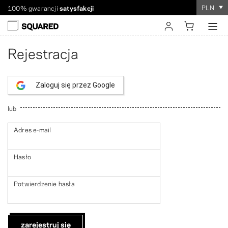
PLN
100% gwarancji
satysfakcji
Wysyłka na cały świat. Tańsza dostawa przy zamówieniach
Zamówienie zajmuje
tylko kilka minut
!
powyżej 60 USD
sign in
Rejestracja
register
Zaloguj się przez Google
lub
Adres e-mail
Hasło
Potwierdzenie hasła
zarejestruj się