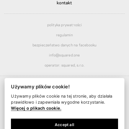
kontakt
polityka prywatności
regulamin
bezpieczeństwo danych na facebooku
info@squared.one
operator: squared, s.r.o.
Używamy plików cookie!
Używamy plików cookie na tej stronie, aby działała
Dostawa od
21,24 zł
· tańsza powyżej
223,58 zł
prawidłowo i zapewniała wygodne korzystanie.
Dostawa już od
2 dni roboczych
Więcej o plikach cookie.
Accept all