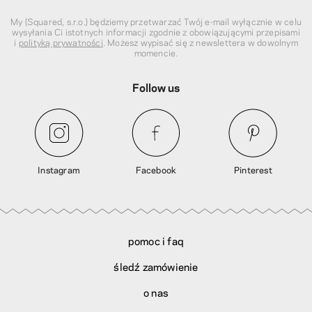
My (Squared, s.r.o.) będziemy przetwarzać Twój e-mail wyłącznie w celu
wysyłania Ci istotnych informacji zgodnie z obowiązującymi przepisami
i
polityką prywatności
. Możesz wypisać się z newslettera w dowolnym
momencie.
Follow us
Instagram
Facebook
Pinterest
pomoc i faq
śledź zamówienie
o nas