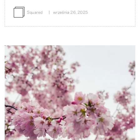
przechodzić bez cła, wysyłka stała się bardziej
skomplikowana i kosztowna, a my szukamy teraz partnerów
w USA, którzy pomogą nam przybliżyć Wam nasze ręcznie
Squared
września 26, 2025
robione produkty.