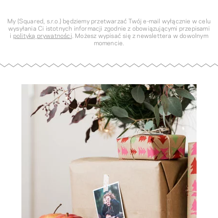
My (Squared, s.r.o.) będziemy przetwarzać Twój e-mail wyłącznie w celu
wysyłania Ci istotnych informacji zgodnie z obowiązującymi przepisami
i
polityką prywatności
. Możesz wypisać się z newslettera w dowolnym
momencie.