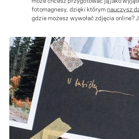
może chcesz przygotować ją jako wyją
fotomagnesy, dzięki którym
nauczysz d
gdzie możesz wywołać zdjęcia online? 