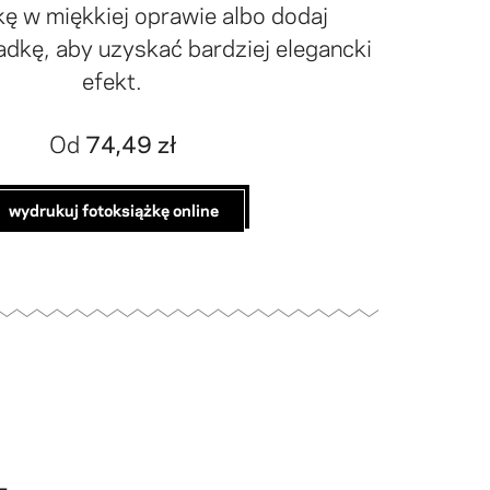
kę w miękkiej oprawie albo dodaj
adkę, aby uzyskać bardziej elegancki
efekt.
Od
74,49 zł
wydrukuj fotoksiążkę online
z