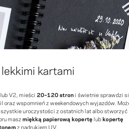
 lekkimi kartami
 lub V2, mieści
20–120 stron
i świetnie sprawdzi s
wil oraz wspomnień z weekendowych wyjazdów. Moż
zystkie uroczystości z ostatnich lat albo stworzyć
boru masz
miękką papierową kopertę
lub
kopertę
rtonem
z nadrukiem UV.