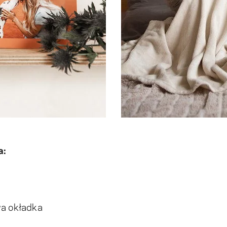
a:
wa okładka