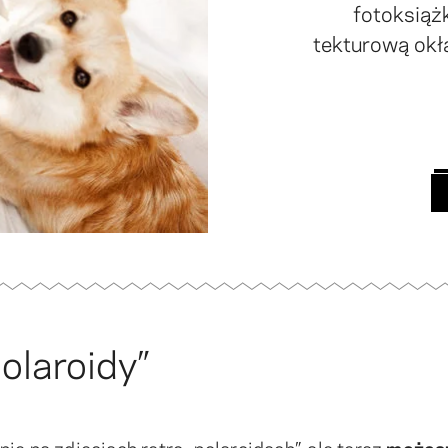
fotoksiąż
tekturową okł
olaroidy”
ie na zdjęciach retro „polaroidach”, ale teraz
możes