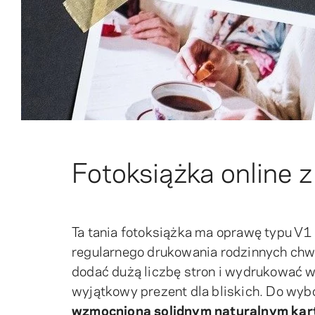
Fotoksiążka online z
Ta tania fotoksiążka ma oprawę typu V1
regularnego drukowania rodzinnych ch
dodać dużą liczbę stron i wydrukować ws
wyjątkowy prezent dla bliskich. Do wy
wzmocnioną solidnym naturalnym ka