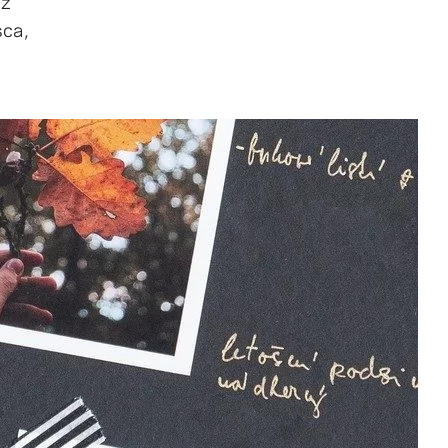
sz
sca,