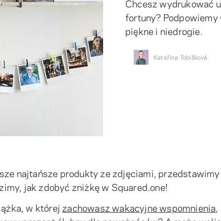
Chcesz wydrukować ul
fortuny? Podpowiemy C
piękne i niedrogie.
Kateřina Tobišková
asze najtańsze produkty ze zdjęciami, przedstawimy
zimy, jak zdobyć zniżkę w Squared.one!
iążka, w której
zachowasz wakacyjne wspomnienia
,