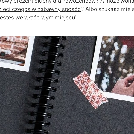
tkowy prezent ślubny dla nowożeńców? A może woli
zieci czegoś w zabawny sposób
? Albo szukasz miej
Jesteś we właściwym miejscu!