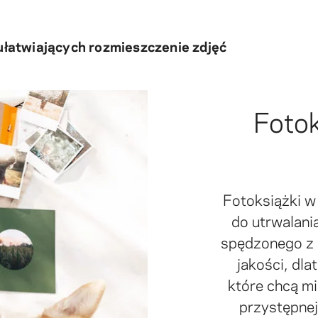
ułatwiających rozmieszczenie zdjęć
Fotok
Fotoksiążki w
do utrwalani
spędzonego z p
jakości, dla
które chcą m
przystępnej