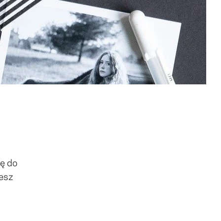
ię do
esz