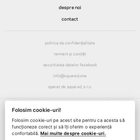
despre noi
contact
politica de confidențialitate
termeni și condiții
securitatea datelor facebook
info@squared.one
operat de squared, s.r.o.
Folosim cookie-uri!
Folosim cookie-uri pe acest site pentru ca acesta să
Livrare de la
23,23 Lei
· redusă peste
273,29 Lei
funcționeze corect și să îți oferim o experiență
Livrare de la
2 zile lucrătoare
confortabilă.
Mai multe despre cookie-uri.