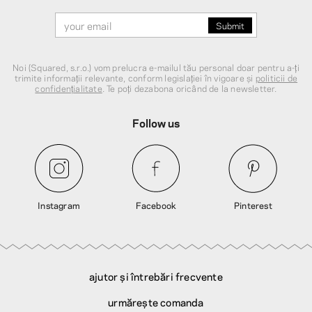
Noi (Squared, s.r.o.) vom prelucra e-mailul tău personal doar pentru a-ți
trimite informații relevante, conform legislației în vigoare și
politicii de
confidențialitate
. Te poți dezabona oricând de la newsletter.
Follow us
Instagram
Facebook
Pinterest
ajutor și întrebări frecvente
urmărește comanda