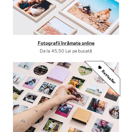
Fotografii înrămate online
De la
45,50 Lei
pe bucată
Bestseller