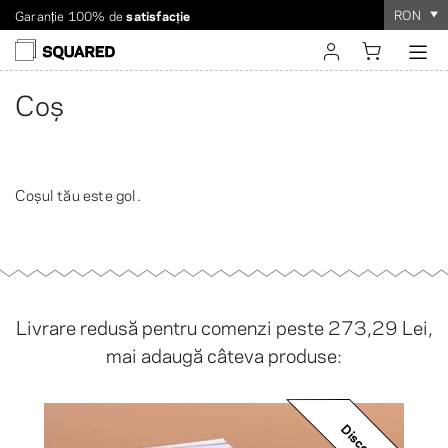
RON
Garanție 100% de
satisfacție
Livrare internațională. Livrare cu tarif redus pentru comenzi
Comanda durează
doar câteva minute
!
de peste $60
sign in
Coș
register
Coșul tău este gol.
Livrare redusă pentru comenzi peste
273,29 Lei
,
mai adaugă câteva produse:
Discount