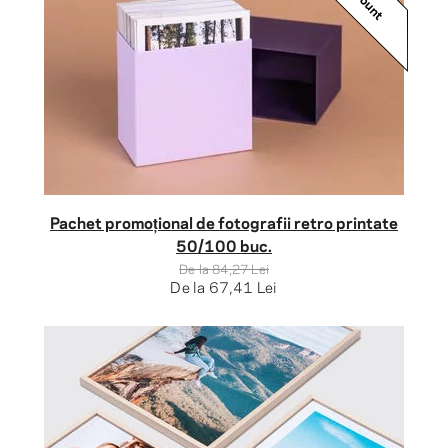
Pachet promoțional de fotografii retro printate
50/100 buc.
De la
84,27 Lei
De la
67,41 Lei