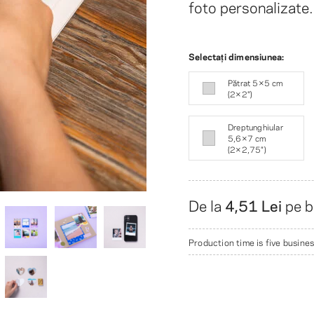
foto personalizate.
Selectați dimensiunea:
Pătrat 5×5 cm
(2×2″)
Dreptunghiular
5,6×7 cm
(2×2,75″)
De la
4,51 Lei
pe b
Production time is five busines