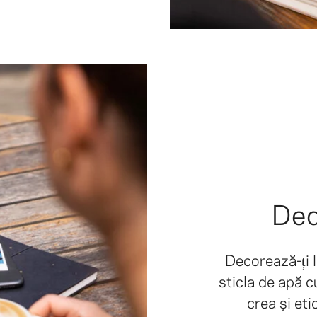
Dec
Decorează-ți l
sticla de apă c
crea și et