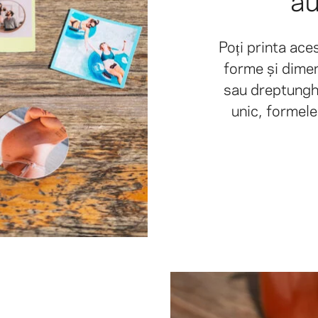
Poți printa ace
forme și dimen
sau dreptunghi
unic, formele