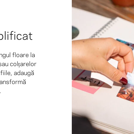
lificat
gul floare la
sau colțarelor
fiile, adaugă
Transformă
.