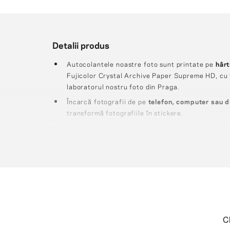
Detalii produs
Autocolantele noastre foto sunt printate pe
hâr
Fujicolor Crystal Archive Paper Supreme HD, cu f
laboratorul nostru foto din Praga.
Încarcă fotografii de pe
telefon, computer sau d
transformă fotografiile în stickere.
Autocolantele tale foto personalizate sunt
livra
care le protejează.