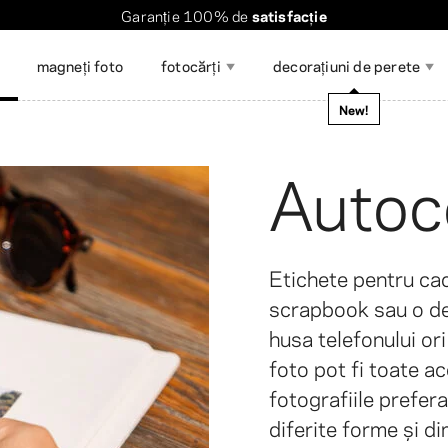
rare internațională. Livrare cu tarif redus pentru comenzi de peste
Comanda durează
Garanție 100% de
doar câteva minute
satisfacție
!
magneți foto
fotocărți
decorațiuni de perete
ocazii
New!
revistă
Autoc
Show all
utocolante foto
oster foto colaj
ccesorii pentru expunerea
Benzi foto
Fotografii de format mare
Calendar DIY
Joc de mem
Fotografii 
Carduri ca
otografiilor
fotografii
Etichete pentru cad
scrapbook sau o de
husa telefonului or
foto pot fi toate a
fotografiile prefera
diferite forme și d