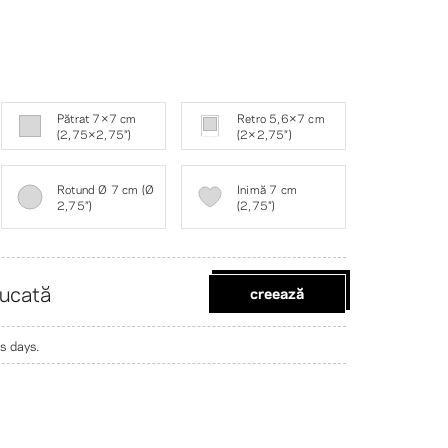
Pătrat 7×7 cm
Retro 5,6×7 cm
(2,75×2,75″)
(2×2,75″)
Rotund Ø 7 cm (Ø
Inimă 7 cm
2,75″)
(2,75″)
ucată
creează
s days.