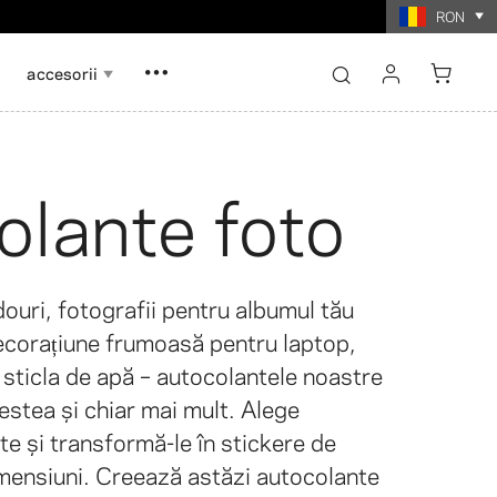
 $60
RON
accesorii
sign in
register
olante foto
Show all
Show all
orie cu
printate colaj
dou
Fotografii printate colaj
ouri, fotografii pentru albumul tău
corațiune frumoasă pentru laptop,
i sticla de apă – autocolantele noastre
cestea și chiar mai mult. Alege
te și transformă-le în stickere de
imensiuni. Creează astăzi autocolante