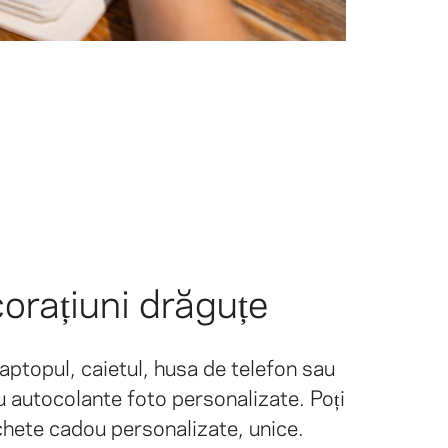
orațiuni drăguțe
aptopul, caietul, husa de telefon sau
u autocolante foto personalizate. Poți
ichete cadou personalizate, unice.