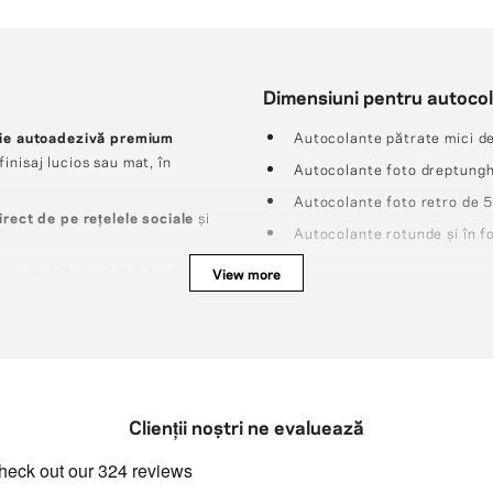
Dimensiuni pentru autocol
tie autoadezivă premium
Autocolante pătrate mici d
inisaj lucios sau mat, în
Autocolante foto dreptungh
Autocolante foto retro de 
irect de pe rețelele sociale
și
Autocolante rotunde și în f
te gratuit în ambalaj de design
View more
,
Clienții noștri ne evaluează