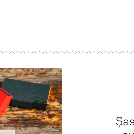
Șas
au