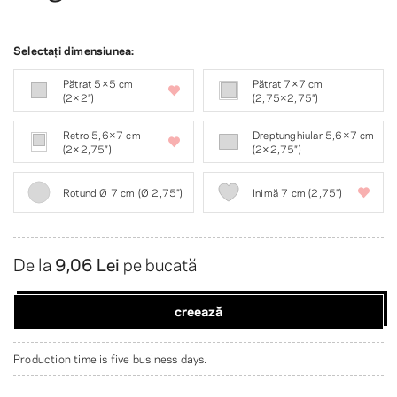
Selectați dimensiunea:
Pătrat 5×5 cm
Pătrat 7×7 cm
(2×2″)
(2,75×2,75″)
Retro 5,6×7 cm
Dreptunghiular 5,6×7 cm
(2×2,75″)
(2×2,75″)
Rotund Ø 7 cm (Ø 2,75″)
Inimă 7 cm (2,75″)
De la
9,06 Lei
pe bucată
creează
Production time is five business days.