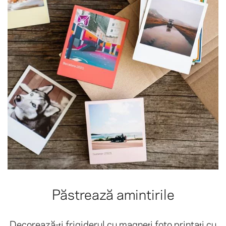
Păstrează amintirile
Decorează-ți frigiderul cu magneți foto printați cu