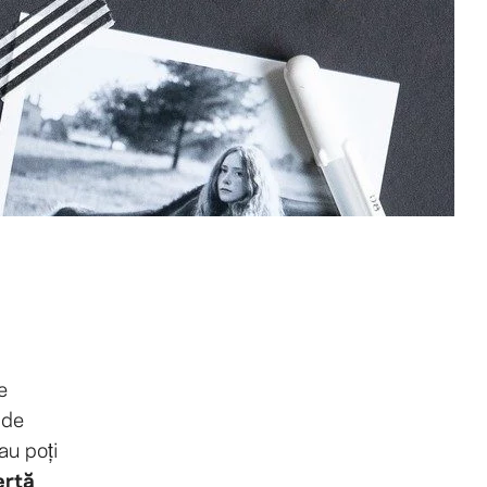
e
 de
au poți
ertă