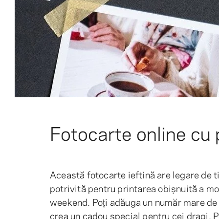
Fotocarte online cu p
Această fotocarte ieftină are legare de 
potrivită pentru printarea obișnuită a mo
weekend. Poți adăuga un număr mare de pag
crea un cadou special pentru cei dragi. P