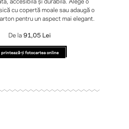
tă, accesibilă și durabilă. Alege o
asică cu copertă moale sau adaugă o
arton pentru un aspect mai elegant.
De la
91,05 Lei
printează-ți fotocartea online