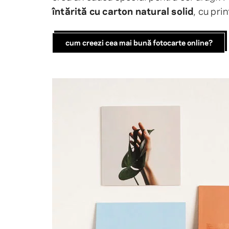
întărită cu carton natural solid
, cu pri
cum creezi cea mai bună fotocarte online?