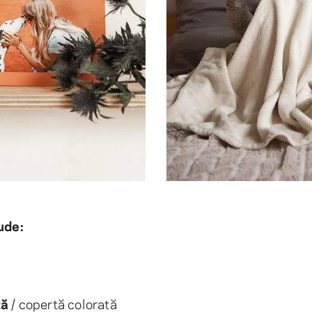
ude:
tă
/ copertă colorată