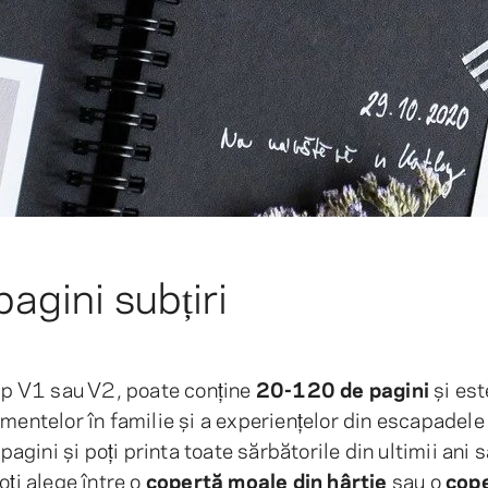
agini subțiri
tip V1 sau V2, poate conține
20-120 de pagini
și est
mentelor în familie și a experiențelor din escapadele
ini și poți printa toate sărbătorile din ultimii ani s
oți alege între o
copertă moale din hârtie
sau o
cop