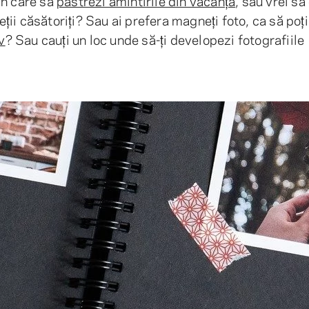
 în care să
păstrezi amintirile din vacanță
, sau vrei să
ii căsătoriți? Sau ai prefera magneți foto, ca să poț
v
? Sau cauți un loc unde să-ți developezi fotografiile