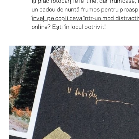
Îți plac fotocărțile ieftine, dar frumoase,
un cadou de nuntă frumos pentru proaspeț
înveți pe copii ceva într-un mod distracti
online? Ești în locul potrivit!