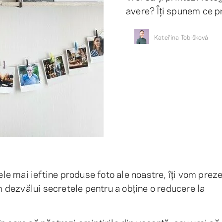
avere? Îți spunem ce p
Kateřina Tobišková
ele mai ieftine produse foto ale noastre, îți vom prez
om dezvălui secretele pentru a obține o reducere la