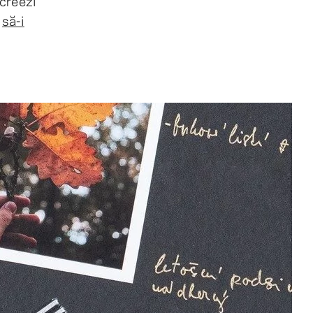
 creezi
i
să-i