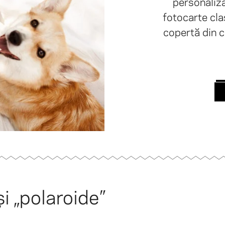
personaliza
fotocarte cl
copertă din c
și „polaroide”