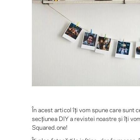
În acest articol îți vom spune care sunt c
secțiunea DIY a revistei noastre și îți v
Squared.one!