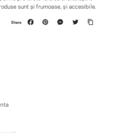
roduse sunt și frumoase, și accesibile.
Share
enta