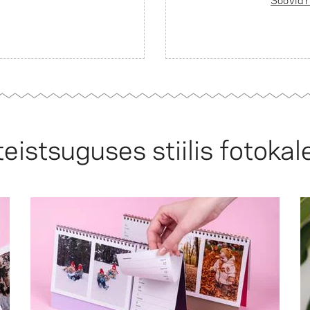
teistsuguses stiilis fotokal