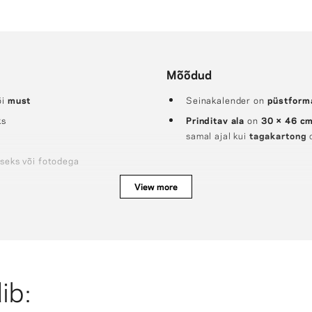
Mõõdud
õi
must
Seinakalender on
püstform
ks
Prinditav ala
on
30 × 46 c
samal ajal kui
tagakartong
iseks või fotodega
View more
 et tulemus oleks veelgi loovam!
ib: