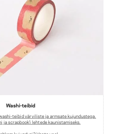
Washi-teibid
 washi-teibid värviliste ja armsate kujundustega.
i ja scrapbook’i lehtede kaunistamiseks.
rohkem kujundusi? Vaata veel