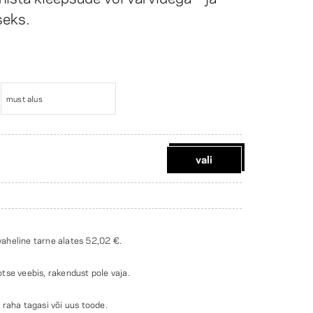
seks.
must alus
vali
aheline tarne alates
52,02 €
.
 otse veebis, rakendust pole vaja.
raha tagasi või uus toode.