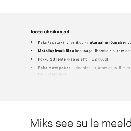
Toote üksikasjad
Kaks taustavärvi valikut –
naturaalne jõupaber
v
Metallspiraalköide
konksuga lihtsaks riputamise
Kokku
13 lehte
(kaaneleht + 12 kuud)
Paks matt paber
– ideaalne kirjutamiseks, liimim
kaunistamiseks
Nipp:
Lisa juurde meie
kleepsud ja washiteibid
,
Miks see sulle meeld