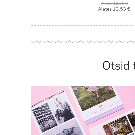
Alates
16,91 €
Alates
13,53 €
Otsid 