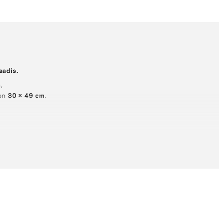
aadis.
m
,
on
30 × 49 cm
.