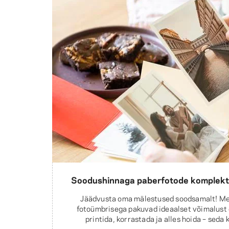
Soodushinnaga paberfotode komplekt
Jäädvusta oma mälestused soodsamalt! Me
fotoümbrisega pakuvad ideaalset võimalust
printida, korrastada ja alles hoida – seda