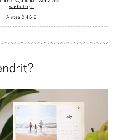
washi-teipe
Alates
3,46 €
endrit?