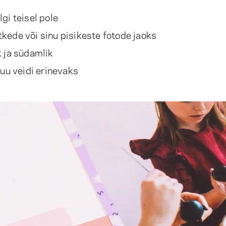
lgi teisel pole
kede või sinu pisikeste fotode jaoks
k ja südamlik
kuu veidi erinevaks