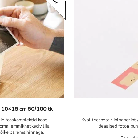
 10×15 cm 50/100 tk
ie fotokomplektid koos
Kvaliteetsest riisipaberist
 oma lemmikhetked välja
Ideaalsed fotoalbum
 kõike parema hinnaga.
Soovid 