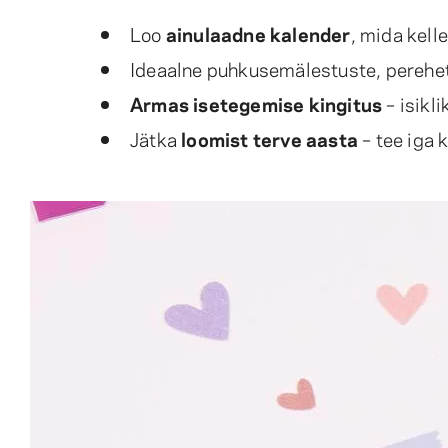
Loo
ainulaadne kalender
, mida kelle
Ideaalne puhkusemälestuste, perehet
Armas isetegemise kingitus
– isikli
Jätka
loomist terve aasta
– tee iga 