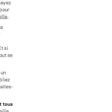
sayez
pour
ille
.
la
t
Et si
tout se
 un
bliez
aites-
t tous
mille