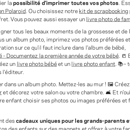
ier la
possibilité d’imprimer toutes vos photos
. Es
on Polaroid
. Ou choisissez notre
kit de scrapbooking
ffret. Vous pouvez aussi essayer un
livre photo de fam
igner tous les beaux moments de la grossesse et de 
us un album photo, imprimez vos photos préférées e
ation sur ce qu’il faut inclure dans l’album de bébé,
 - Documentez la première année de votre bébé
. 📒 
réez un
livre photo bébé
et un
livre photo enfant
. 📚– 
l’éditeur.
er dans un album photo. Mettez-les au mur ! 🖼 Créez
r
et décorez votre salon ou votre chambre. 🛋 Et n’ou
e enfant choisir ses photos ou images préférées et f
ont des
cadeaux uniques pour les grands-parents e
tos des enfants sur des magnets et offrez à votre fa