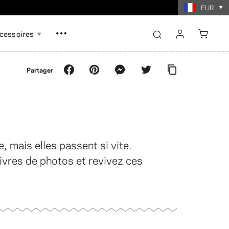
 $.
EUR
cessoires
se connecter
Partager
s'inscrire
Tout afficher
Tout afficher
carte mémoire
deaux
Tirages photo par collage
to par collage
 mais elles passent si vite.
ivres de photos et revivez ces