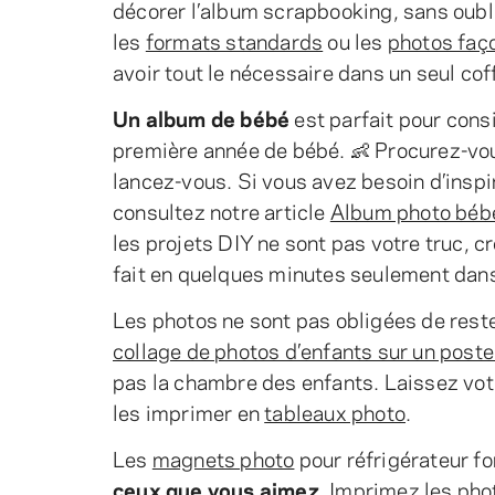
décorer l’album scrapbooking, sans oubl
les
formats standards
ou les
photos faç
avoir tout le nécessaire dans un seul co
Un album de bébé
est parfait pour cons
première année de bébé. 👶 Procurez-vo
lancez-vous. Si vous avez besoin d’inspir
consultez notre article
Album photo bébé
les projets DIY ne sont pas votre truc, c
fait en quelques minutes seulement dans 
Les photos ne sont pas obligées de rest
collage de photos d’enfants sur un poste
pas la chambre des enfants. Laissez votr
les imprimer en
tableaux photo
.
Les
magnets photo
pour réfrigérateur f
ceux que vous aimez
. Imprimez les pho