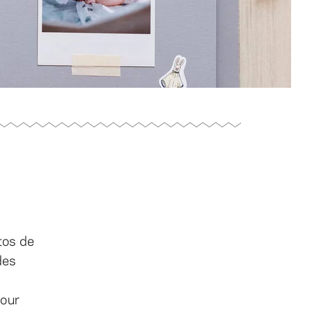
tos de
des
our