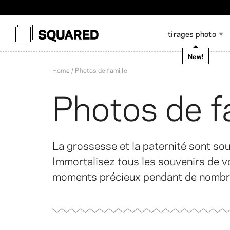
Ex
tirages photo
New!
Home
Photos de famille
Photos de f
Tirages photo
Livre photo à couverture
Albums photos
Photos de poche
Livre photo à plat
Accessoires pour
P
A
Tirages photo encadrés
Impressions sur toile
P
souple
scrapbooking
l
La grossesse et la paternité sont sou
Immortalisez tous les souvenirs de vo
moments précieux pendant de nombr