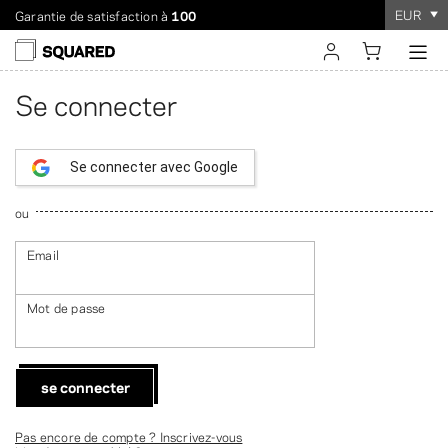
EUR
Garantie de satisfaction à
100
Expédition dans le monde entier. Livraison à prix réduit à
La commande ne prend
que quelques minutes
!
partir de 60 $.
se connecter
Se connecter
s'inscrire
Se connecter avec Google
ou
Email
Mot de passe
se connecter
Pas encore de compte ? Inscrivez-vous