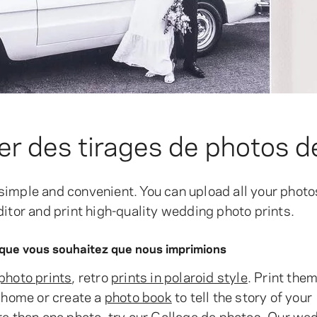
des tirages de photos d
simple and convenient. You can upload all your phot
ditor and print high-quality wedding photo prints.
o que vous souhaitez que nous imprimions
photo prints
, retro
prints in polaroid style
. Print the
r home or create a
photo book
to tell the story of your
re than one photo, try our
Collage de photos
. Our we