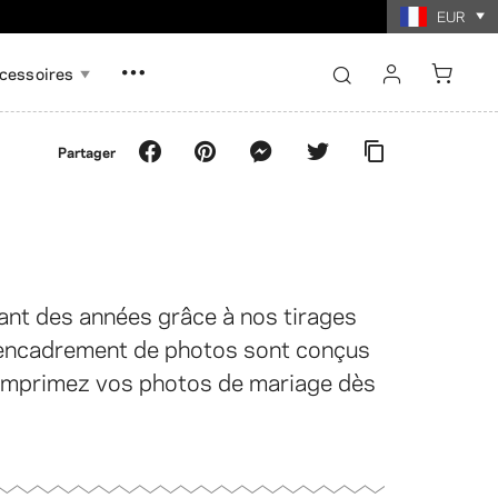
 $.
EUR
cessoires
se connecter
Partager
s'inscrire
Tout afficher
Tout afficher
carte mémoire
deaux
Tirages photo par collage
to par collage
ant des années grâce à nos tirages
d'encadrement de photos sont conçus
 Imprimez vos photos de mariage dès