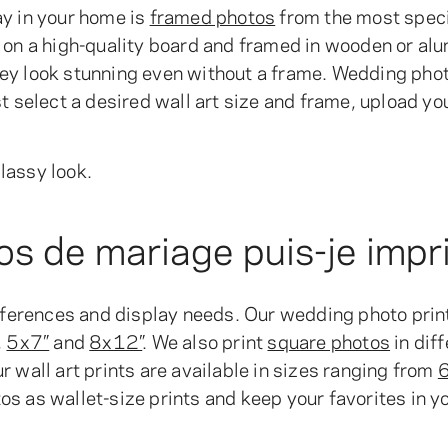
ay in your home is
framed photos
from the most spec
d on a high-quality board and framed in wooden or a
ey look stunning even without a frame. Wedding pho
t select a desired wall art size and frame, upload yo
classy look.
tos de mariage puis-je impr
references and display needs. Our wedding photo prin
,
5x7”
and
8x12”
. We also print
square photos
in dif
ur wall art prints are available in sizes ranging from
os as wallet-size prints and keep your favorites in y