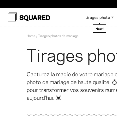
Ex
tirages photo
New!
Home
Tirages photos de mariage
Tirages pho
Tirages photo
Livre photo à couverture
Albums photos
Photos de poche
Livre photo à plat
Accessoires pour
P
A
Tirages photo encadrés
Impressions sur toile
P
souple
scrapbooking
l
Capturez la magie de votre mariage 
photo de mariage de haute qualité. 
pour transformer vos souvenirs numé
aujourd'hui. 💓