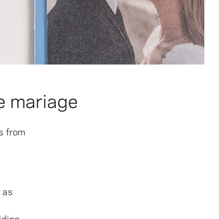
e mariage
os from
m as
dding