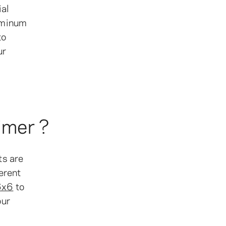
ial
luminum
to
ur
imer ?
ts are
ferent
6x6
to
our