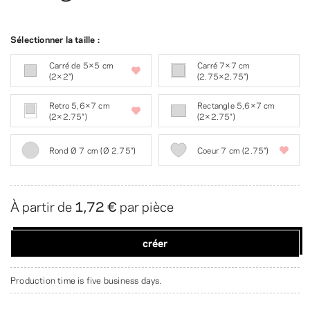
Sélectionner la taille :
Carré de 5×5 cm
Carré 7×7 cm
(2×2″)
(2.75×2.75″)
Retro 5,6×7 cm
Rectangle 5,6×7 cm
(2×2.75″)
(2×2.75″)
Rond Ø 7 cm (Ø 2.75″)
Coeur 7 cm (2.75″)
À partir de
1,72 €
par pièce
créer
Production time is five business days.