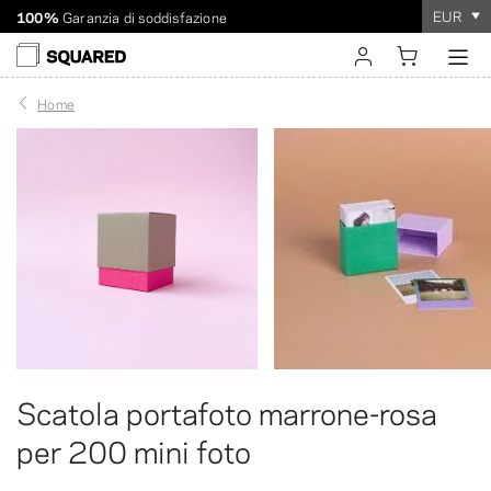
Spedizione in tutto il mondo. Spedizione scontata oltre i 60
EUR
dollari
L'ordine richiede
100%
Garanzia di soddisfazione
solo pochi minuti
!
accedi
Home
registrati
Scatola portafoto marrone-rosa
per 200 mini foto