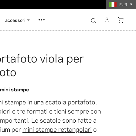
i
EUR
accessori
accedi
registrati
rtafoto viola per
Mostra tutto
Mostra tutto
foto
 scheda di
ografiche
lo
Stampe fotografiche
tografica
collage
 mini stampe
i stampe in una scatola portafoto.
olori e tre formati e tieni sempre con
ù importanti. Le scatole sono fatte a
mium per
mini stampe rettangolari
o