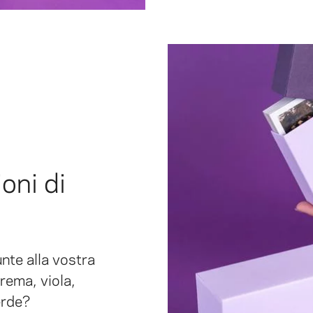
oni di
unte alla vostra
rema, viola,
erde?