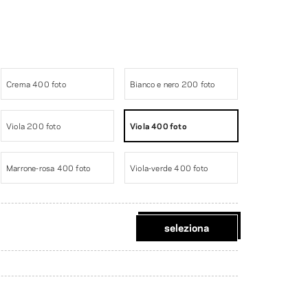
Crema 400 foto
Bianco e nero 200 foto
Viola 200 foto
Viola 400 foto
Marrone-rosa 400 foto
Viola-verde 400 foto
seleziona