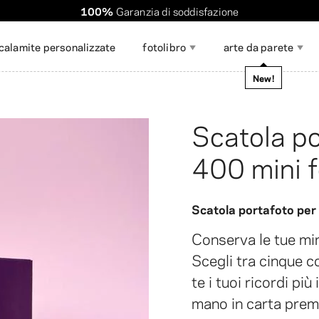
Spedizione in tutto il mondo. Spedizione scontata oltre i 60 dollar
L'ordine richiede
100%
Garanzia di soddisfazione
solo pochi minuti
!
calamite personalizzate
fotolibro
arte da parete
occasioni
New!
rivista
Scatola po
Mostra tutto
400 mini 
desivi per foto
ollage di foto
ccessori per esporre le
Strisce fotografiche
Stampe fotografiche di
Calendario fai da te
Gioco della
Stampe fot
Carte rega
oto
grande formato
memoria fo
collage
Scatola portafoto per
Conserva le tue min
Scegli tra cinque c
te i tuoi ricordi pi
mano in carta pre