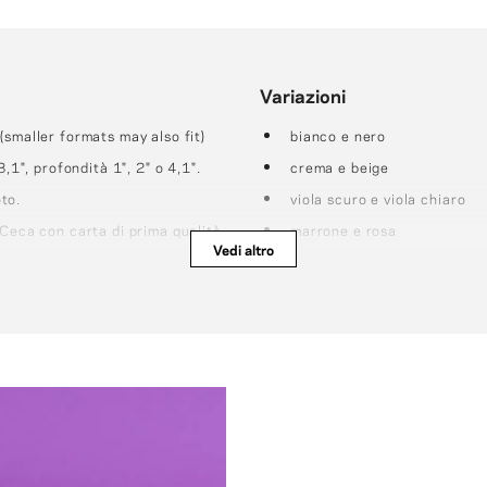
Variazioni
(smaller formats may also fit)
bianco e nero
,1", profondità 1", 2" o 4,1".
crema e beige
to.
viola scuro e viola chiaro
 Ceca con carta di prima qualità
marrone e rosa
Vedi altro
viola e verde