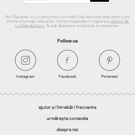
Noi (Squared, s.r.o.) vom prelucra e-mailul tău personal doar pentru a-ți
trimite informații relevante, conform legislației în vigoare și
politicii de
confidențialitate
. Te poți dezabona oricând de la newsletter.
Follow us
Instagram
Facebook
Pinterest
ajutor și întrebări frecvente
urmărește comanda
despre noi