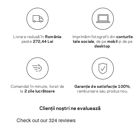
Livrare redusă în
România
Imprimăm fotografii din
conturile
peste
272,44 Lei
tale sociale
, de pe
mobil
și de pe
desktop
.
Comandat în minute, livrat de
Garanție de satisfacție 100%
,
la
2 zile lucrătoare
rambursare sau produs nou.
Clienții noștri ne evaluează