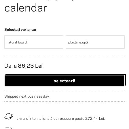
calendar
Selectați varianta:
natural board
placă neagră
De la
86,23 Lei
selectează
Shipped next business day.
Livrare internațională cu reducere peste
272,44 Lei
.