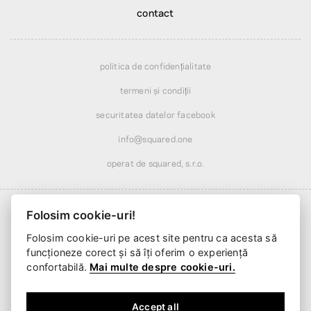
contact
politica de confidențialitate
termeni și condiții
securitatea datelor facebook
info@squared.one
operat de squared, s.r.o.
Folosim cookie-uri!
Folosim cookie-uri pe acest site pentru ca acesta să
Livrare de la
23,16 Lei
· redusă peste
272,44 Lei
funcționeze corect și să îți oferim o experiență
Livrare de la
2 zile lucrătoare
confortabilă.
Mai multe despre cookie-uri.
Accept all