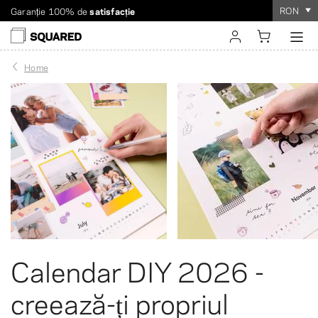
RON
Livrare internațională. Livrare cu tarif redus pentru comenzi
de peste $60
Comanda durează
doar câteva minute
!
sign in
Home
register
Calendar DIY 2026 -
creează-ți propriul