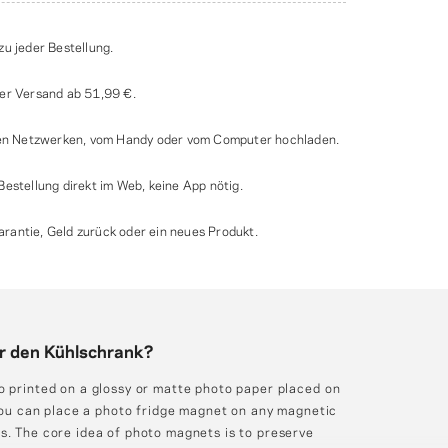
zu jeder Bestellung.
ter Versand ab
51,99 €
.
alen Netzwerken, vom Handy oder vom Computer hochladen.
estellung direkt im Web, keine App nötig.
antie, Geld zurück oder ein neues Produkt.
ür den Kühlschrank?
o printed on a glossy or matte photo paper placed on
 You can place a photo fridge magnet on any magnetic
s. The core idea of photo magnets is to preserve