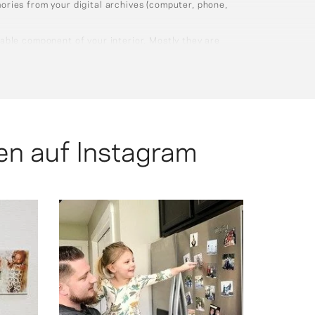
ries from your digital archives (computer, phone,
ble component of your interior. Mostly they are
netic boards.
 verschiedenen Formen finden: quadratisch (7×7 cm)
teckig (7×5,6 cm), Polaroid-Stil (5×7 cm) oder Herz
n auf Instagram
ng! 💛
agnets
l. Mika
easily see anytime!
 the
favorite pictures on my fridge to
eir
@squared.one Now I have some of my
 photo
these photo fridge magnets from
 am so
thing I take pictures of. I'm loving
cently
makes since that my family is the #1
s as I
into my family and pictures. So it
ay her
haven't caught on by now I'm huge
tant
family centered activities. If you