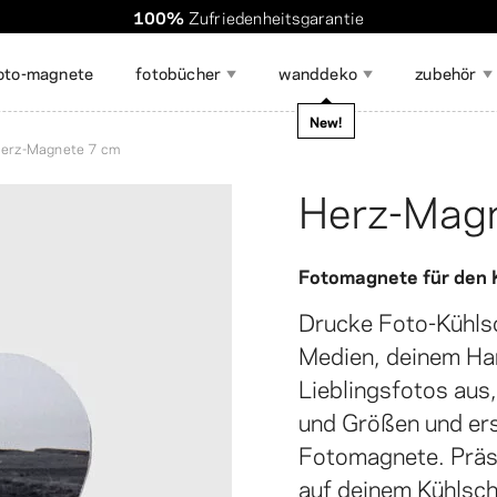
Weltweiter Versand. Versandrabatt ab 60 $
Die Bestellung dauert
100%
Zufriedenheitsgarantie
nur wenige Minuten
!
oto-magnete
fotobücher
wanddeko
zubehör
magazin
New!
erz-Magnete 7 cm
Herz-Mag
Alle anzeigen
Fotomagnete für den 
ubehör zum Ausstellen
DIY-Kalender
Geschenkg
otosticker
oto-Poster-Collage
otogeschenke 🎁
Fotostreifen
Großformatige Fotoabzüge
Reisefotos ✈️
Foto-Speic
Foto-Colla
on Fotos
Drucke Foto-Kühls
Medien, deinem Ha
Lieblingsfotos aus
und Größen und erst
Fotomagnete. Präs
auf deinem Kühlsch