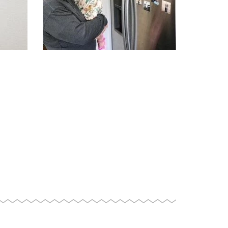
they
spend quality time together and have
me but
days in our house. We do our best to
hotos
@mommakoyle: Sundays are family