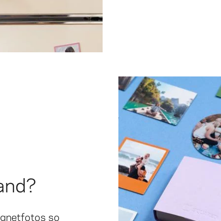
and?
agnetfotos so