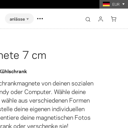
EUR
anlässe
einloggen
registrieren
nete 7 cm
Alle anzeigen
Alle anzeigen
Kühlschrank
utscheine
herkartenspiel
gen drucken
Foto-Collagen drucken
chrankmagnete von deinen sozialen
ndy oder Computer. Wähle deine
, wähle aus verschiedenen Formen
elle deine eigenen individuellen
entiere deine magnetischen Fotos
rank oder verschenke sie!