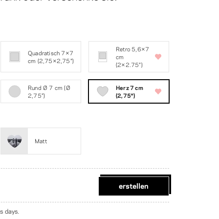
Retro 5,6×7
Quadratisch 7×7
cm
cm (2,75×2,75″)
(2×2.75″)
Rund Ø 7 cm (Ø
Herz 7 cm
2,75″)
(2,75″)
Matt
erstellen
s days.