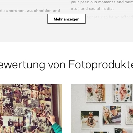
your precious moments and memo
etc.) and social media.
ete
anordnen, zuschneiden und
Photo magnets can be an afforda
Mehr anzeigen
being placed on fridges and mag
hen Magnete
 Alle Formen sind auch ohne
Du kannst magnetische Fotos in
oder (5×5 cm), rund (7 cm), rech
(7 cm).
wertung von Fotoprodukte
on the fridge while I do my cooki
loves staring at these photo m
quality of the photos is beautifu
website is so easy to use and
ends and places they have seen.
magnets and photo prints! Th
y have done and the family and
in love with their personalized
he children love to see the things
discovered @squared.one and I
ur magnetic photos on the fridge
have done with my mother. I re
ared.one. I love looking back at
and I will go through these photo
photo magnet parcel from
and special knowing that one d
 put them up. But I just got my
have become even more impor