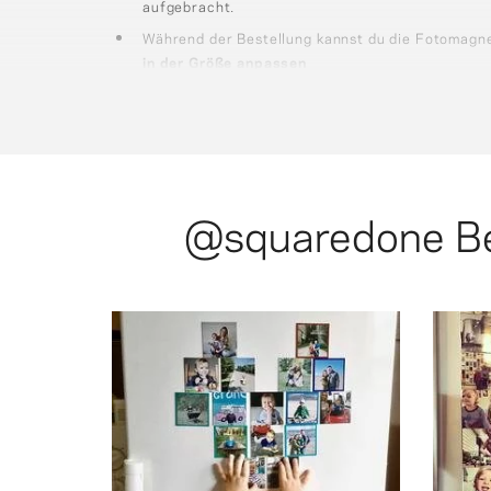
aufgebracht.
Während der Bestellung kannst du die Fotomagn
in der Größe anpassen
Du kannst die
Hintergrundfarbe
der
quadratisc
2¾×2¾
″
und
Retro-Magnete
2¾×2″
anpassen
.
Rand erhältlich.
@squaredone
Be
fri
the
and t
the o
photo magnets 🥰
Squ
addition to a fridge. Personalised
@moje_kwiatki: My new favorite
and