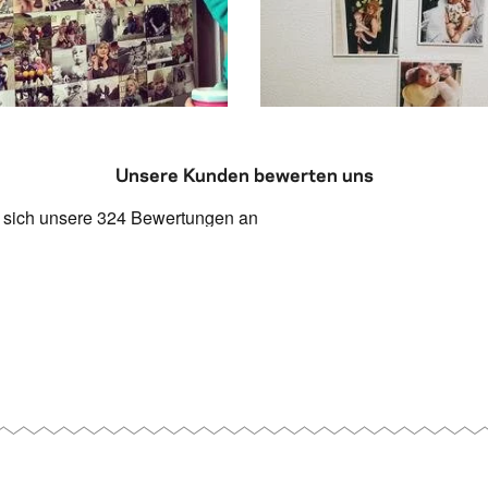
e, and we never ever print them
especially since being a mom 
00 photos of my children on my
have always been important to 
llsmallworldnewzealand: I take
@courtney.marquez: Printed p
Unsere Kunden bewerten uns