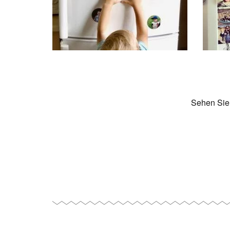
phon
10000
@sma