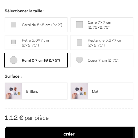
Sélectionner la taille :
Carré 7×7 cm
Carré de 5×5 cm (2×2″)
(2.75×2.75″)
Retro 5,6×7 cm
Rectangle 5,6×7 cm
(2×2.75″)
(2×2.75″)
Rond Ø 7 cm (Ø 2.75″)
Coeur 7 cm (2.75″)
Surface :
Brillant
Mat
1,12 €
par pièce
créer