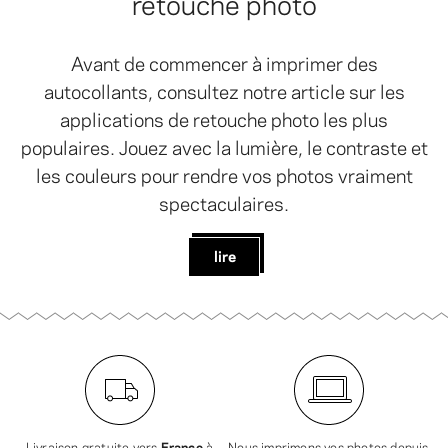
retouche photo
Avant de commencer à imprimer des
autocollants, consultez notre article sur les
applications de retouche photo les plus
populaires. Jouez avec la lumière, le contraste et
les couleurs pour rendre vos photos vraiment
spectaculaires.
lire
Livraison gratuite vers
France
à
Nous imprimons vos photos depuis