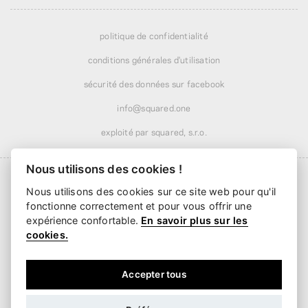
politique de confidentialité
conditions générales d'utilisation
sécurité des données sur facebook
info@squared.one
exploité par squared, s.r.o.
Nous utilisons des cookies !
Nous utilisons des cookies sur ce site web pour qu'il
fonctionne correctement et pour vous offrir une
Livraison à partir de
6,24 €
· offerte dès
51,99 €
expérience confortable.
En savoir plus sur les
Livraison dès
2 jours ouvrés
cookies.
Accepter tous