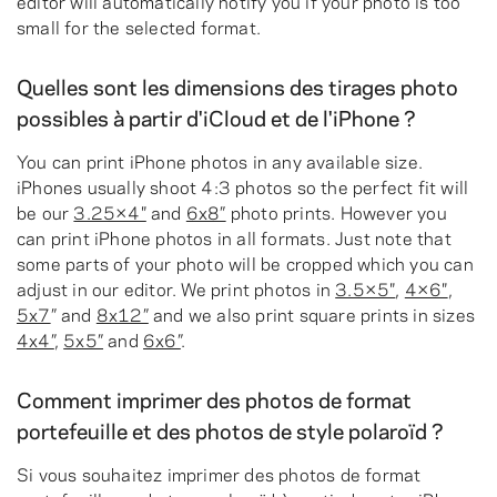
editor will automatically notify you if your photo is too
small for the selected format.
Quelles sont les dimensions des tirages photo
possibles à partir d'iCloud et de l'iPhone ?
You can print iPhone photos in any available size.
iPhones usually shoot 4:3 photos so the perfect fit will
be our
3.25×4″
and
6x8”
photo prints. However you
can print iPhone photos in all formats. Just note that
some parts of your photo will be cropped which you can
adjust in our editor. We print photos in
3.5×5″
,
4×6″
,
5x7
” and
8x12”
and we also print square prints in sizes
4x4”
,
5x5”
and
6x6”
.
Comment imprimer des photos de format
portefeuille et des photos de style polaroïd ?
Si vous souhaitez imprimer des photos de format