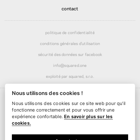
contact
politique de confidentialité
conditions générales d'utilisation
sécurité des données sur facebook
info@squared.one
exploité par squared, s.r.o.
Nous utilisons des cookies !
Nous utilisons des cookies sur ce site web pour qu'il
fonctionne correctement et pour vous offrir une
Livraison à partir de
6,24 €
· offerte dès
51,99 €
expérience confortable.
En savoir plus sur les
Livraison dès
2 jours ouvrés
cookies.