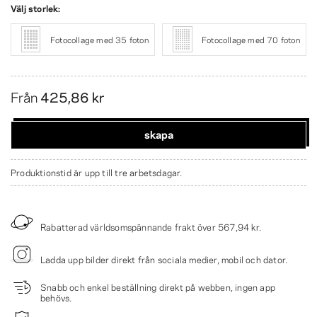
Välj storlek:
Fotocollage med 35 foton
Fotocollage med 70 foton
Från
425,86 kr
skapa
Produktionstid är upp till tre arbetsdagar.
Rabatterad världsomspännande frakt över
567,94 kr
.
Ladda upp bilder direkt från sociala medier, mobil och dator.
Snabb och enkel beställning direkt på webben, ingen app
behövs.