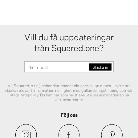
Vill du få uppdateringar
från Squared.one?
Vi (Squared, s.r.o.) behandlar endast din personliga e‑post i syfte att
skicka relevant information i enlighet med gällande lagstiftning och vår
integritetspolicy
. Du kan när som helst avsluta prenumerationen på
vårt nyhetsbrev.
Följ oss