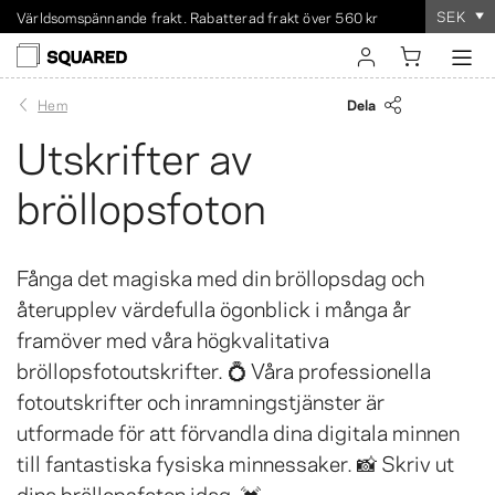
SEK
Världsomspännande frakt. Rabatterad frakt över 560 kr
Beställningen tar
100%
nöjdhetsgaranti
bara några minuter
!
logga in
Dela
Hem
Utskrifter av
registrera
bröllopsfoton
Fånga det magiska med din bröllopsdag och
återupplev värdefulla ögonblick i många år
framöver med våra högkvalitativa
bröllopsfotoutskrifter. 💍 Våra professionella
fotoutskrifter och inramningstjänster är
utformade för att förvandla dina digitala minnen
till fantastiska fysiska minnessaker. 📸 Skriv ut
dina bröllopsfoton idag. 💓