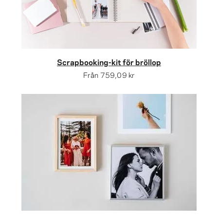
Scrapbooking-kit för bröllop
Från
759,09 kr