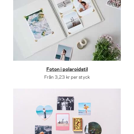
Foton i polaroidstil
Från
3,23 kr
per styck