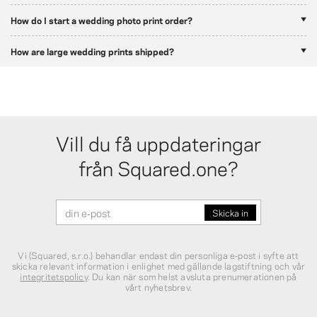
How do I start a wedding photo print order?
How are large wedding prints shipped?
Vill du få uppdateringar
från Squared.one?
Vi (Squared, s.r.o.) behandlar endast din personliga e‑post i syfte att
skicka relevant information i enlighet med gällande lagstiftning och vår
integritetspolicy
. Du kan när som helst avsluta prenumerationen på
vårt nyhetsbrev.