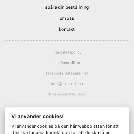
spåra din beställning
om oss
kontakt
integritetspolicy
allmänna villkor
facebooks datasäkerhet
info@squared.one
drivs av squared, s.r.o.
Vi använder cookies!
Vi använder cookies på den här webbplatsen för att
Frakt från
61 kr
· rabatterad över
569 kr
den ska fungera korrekt och för att du ska få en