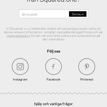
Vi (Squared, s.r.o.) behandlar endast din personliga e‑post i syfte att
skicka relevant information i enlighet med gällande lagstiftning och vår
integritetspolicy
. Du kan när som helst avsluta prenumerationen på
vårt nyhetsbrev.
Följ oss
Instagram
Facebook
Pinterest
hjälp och vanliga frågor