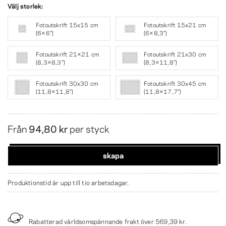
Välj storlek:
Fotoutskrift 15x15 cm
Fotoutskrift 15x21 cm
(6×6″)
(6×8,3″)
Fotoutskrift 21×21 cm
Fotoutskrift 21x30 cm
(8,3×8,3″)
(8,3×11,8″)
Fotoutskrift 30x30 cm
Fotoutskrift 30x45 cm
(11,8×11,8″)
(11,8×17,7″)
Från
94,80 kr
per styck
skapa
Produktionstid är upp till tio arbetsdagar.
Rabatterad världsomspännande frakt över
569,39 kr
.