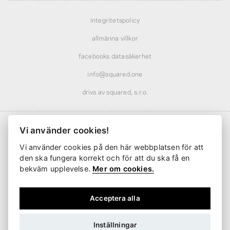
integritetspolicy
allmänna villkor
facebooks datasäkerhet
info@squared.one
drivs av squared, s.r.o.
Vi använder cookies!
Vi använder cookies på den här webbplatsen för att
Frakt från
61 kr
· rabatterad över
568 kr
den ska fungera korrekt och för att du ska få en
Leverans från
2 arbetsdagar
bekväm upplevelse.
Mer om cookies.
Acceptera alla
Inställningar