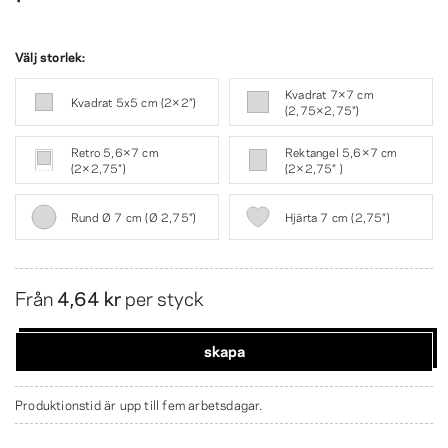
Välj storlek:
Kvadrat 7×7 cm
Kvadrat 5x5 cm (2×2″)
(2,75×2,75″)
Retro 5,6×7 cm
Rektangel 5,6×7 cm
(2×2,75″)
(2×2,75″ )
Rund Ø 7 cm (Ø 2,75″)
Hjärta 7 cm (2,75″)
Från
4,64 kr
per styck
skapa
Produktionstid är upp till fem arbetsdagar.