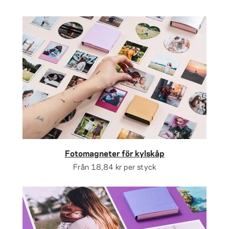
Fotomagneter för kylskåp
Från
18,84 kr
per styck