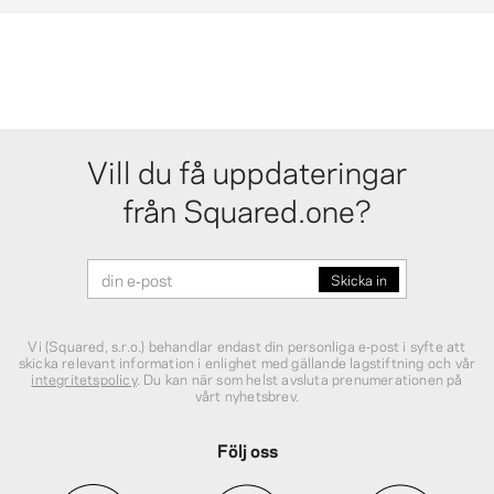
Vill du få uppdateringar
från Squared.one?
Vi (Squared, s.r.o.) behandlar endast din personliga e‑post i syfte att
skicka relevant information i enlighet med gällande lagstiftning och vår
integritetspolicy
. Du kan när som helst avsluta prenumerationen på
vårt nyhetsbrev.
Följ oss