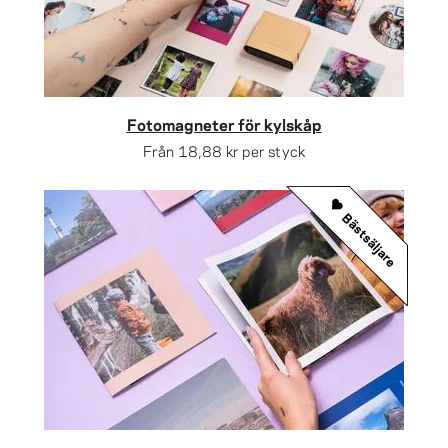
Fotomagneter för kylskåp
Från
18,88 kr
per styck
Bästsäljare