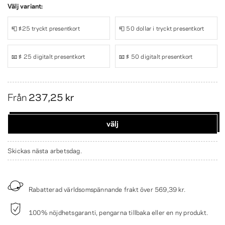
Välj variant:
📮 $25 tryckt presentkort
📮 50 dollar i tryckt presentkort
📧 $ 25 digitalt presentkort
📧 $ 50 digitalt presentkort
Från
237,25 kr
välj
Skickas nästa arbetsdag.
Rabatterad världsomspännande frakt över
569,39 kr
.
100% nöjdhetsgaranti, pengarna tillbaka eller en ny produkt.