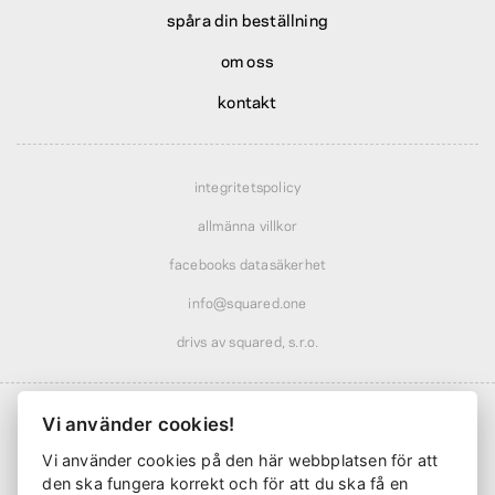
spåra din beställning
om oss
kontakt
integritetspolicy
allmänna villkor
facebooks datasäkerhet
info@squared.one
drivs av squared, s.r.o.
Vi använder cookies!
Vi använder cookies på den här webbplatsen för att
Frakt från
61 kr
· rabatterad över
568 kr
den ska fungera korrekt och för att du ska få en