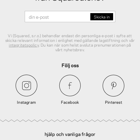
Vi (Squared, s.r.o.) behandlar endast din personliga e‑post i syfte att
skicka relevant information i enlighet med gällande lagstiftning och vår
integritetspolicy
. Du kan när som helst avsluta prenumerationen på
vårt nyhetsbrev.
Följ oss
Instagram
Facebook
Pinterest
hjälp och vanliga frågor