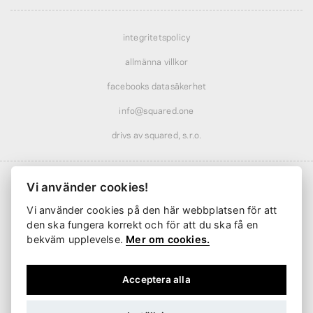
integritetspolicy
allmänna villkor
facebooks datasäkerhet
info@squared.one
drivs av squared, s.r.o.
Vi använder cookies!
Vi använder cookies på den här webbplatsen för att
Frakt från
61 kr
· rabatterad över
569 kr
den ska fungera korrekt och för att du ska få en
Leverans från
2 arbetsdagar
bekväm upplevelse.
Mer om cookies.
Acceptera alla