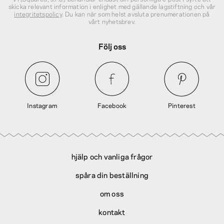
skicka relevant information i enlighet med gällande lagstiftning och vår
integritetspolicy
. Du kan när som helst avsluta prenumerationen på
vårt nyhetsbrev.
Följ oss
Instagram
Facebook
Pinterest
hjälp och vanliga frågor
spåra din beställning
om oss
kontakt