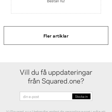
Beställ nu!
Fler artiklar
Vill du få uppdateringar
från Squared.one?
Vi (Squared, s.r.o.) behandlar endast din personliga e‑post i syfte att