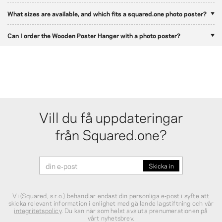
What sizes are available, and which fits a squared.one photo poster?
Can I order the Wooden Poster Hanger with a photo poster?
Vill du få uppdateringar
från Squared.one?
Vi (Squared, s.r.o.) behandlar endast din personliga e‑post i syfte att
skicka relevant information i enlighet med gällande lagstiftning och vår
integritetspolicy
. Du kan när som helst avsluta prenumerationen på
vårt nyhetsbrev.