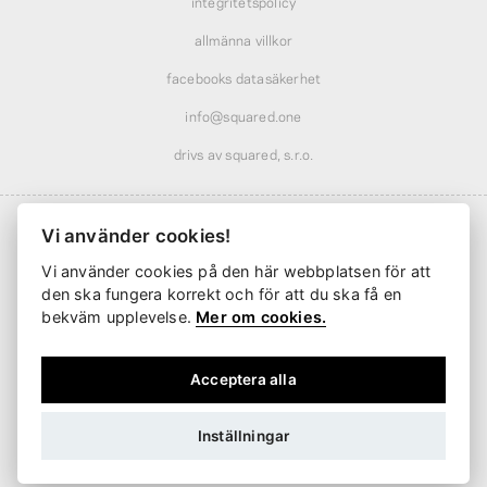
integritetspolicy
allmänna villkor
facebooks datasäkerhet
info@squared.one
drivs av squared, s.r.o.
Vi använder cookies!
Vi använder cookies på den här webbplatsen för att
Frakt från
61 kr
· rabatterad över
569 kr
den ska fungera korrekt och för att du ska få en
Leverans från
2 arbetsdagar
bekväm upplevelse.
Mer om cookies.
Acceptera alla
Inställningar
SEK