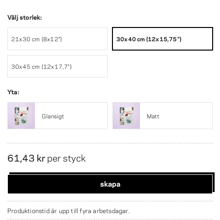
Välj storlek:
21x30 cm (8x12")
30x40 cm (12x15,75")
30x45 cm (12x17,7")
Yta:
Glansigt
Matt
61,43 kr
per styck
skapa
Produktionstid är upp till fyra arbetsdagar.