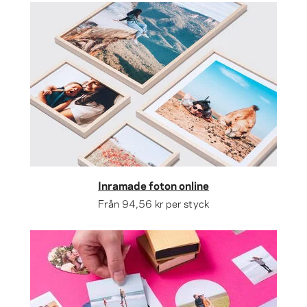
Inramade foton online
Från
94,56 kr
per styck