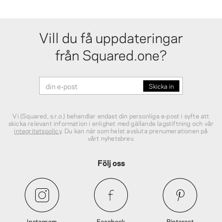
Vill du få uppdateringar
från Squared.one?
Vi (Squared, s.r.o.) behandlar endast din personliga e‑post i syfte att
skicka relevant information i enlighet med gällande lagstiftning och vår
integritetspolicy
. Du kan när som helst avsluta prenumerationen på
vårt nyhetsbrev.
Följ oss
Instagram
Facebook
Pinterest