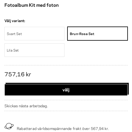
Fotoalbum Kit med foton
Välj variant:
Svart Set
Brun-Rosa Set
Lila Set
757,16 kr
välj
Skickas nästa arbetsdag.
Rabatterad världsomspännande frakt över
567,94 kr
.