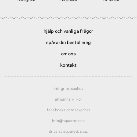
hjälp och vanliga frågor
spåra din beställning
om oss
kontakt
integritetspolicy
allmänna villkor
facebooks datasäkerhet
info@squared.one
drivs av squared, s.r.o.