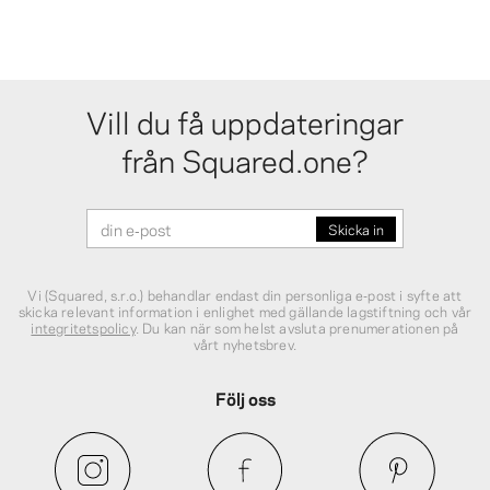
Vill du få uppdateringar
från Squared.one?
Vi (Squared, s.r.o.) behandlar endast din personliga e‑post i syfte att
skicka relevant information i enlighet med gällande lagstiftning och vår
integritetspolicy
. Du kan när som helst avsluta prenumerationen på
vårt nyhetsbrev.
Följ oss