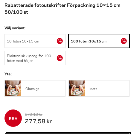
Rabatterade fotoutskrifter Förpackning 10×15 cm
50/100 st
Välj variant:
50 foton 10x15 cm
100 foton 10x15 cm
Elektronisk kupong för 100
foton med höljen
Yta:
Glansigt
Matt
370,10 kr
REA
277,58 kr