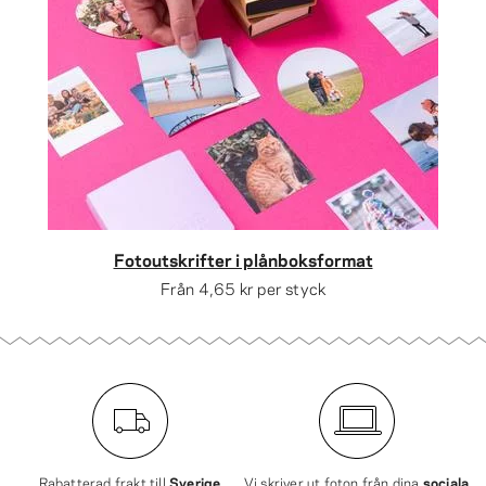
Fotoutskrifter i plånboksformat
Från
4,65 kr
per styck
Rabatterad frakt till
Sverige
Vi skriver ut foton från dina
sociala