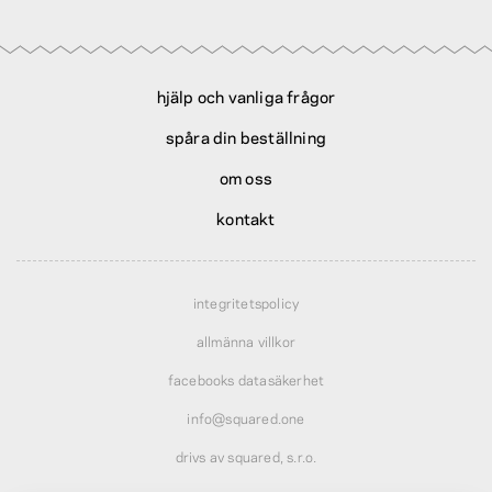
hjälp och vanliga frågor
spåra din beställning
om oss
kontakt
integritetspolicy
allmänna villkor
facebooks datasäkerhet
info@squared.one
drivs av squared, s.r.o.