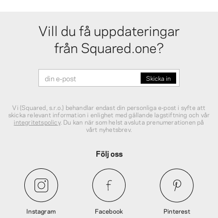
Vill du få uppdateringar
från Squared.one?
Vi (Squared, s.r.o.) behandlar endast din personliga e‑post i syfte att
skicka relevant information i enlighet med gällande lagstiftning och vår
integritetspolicy
. Du kan när som helst avsluta prenumerationen på
vårt nyhetsbrev.
Följ oss
Instagram
Facebook
Pinterest