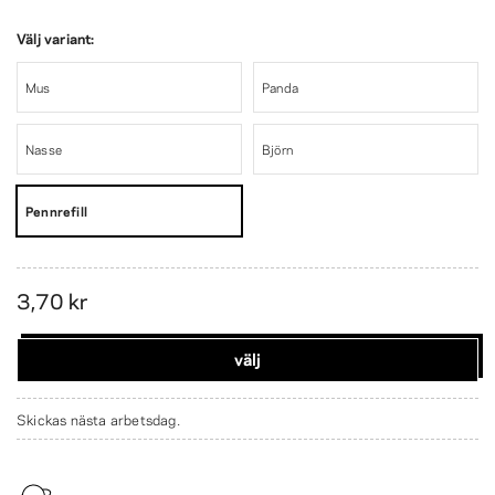
Välj variant:
Mus
Panda
Nasse
Björn
Pennrefill
3,70 kr
välj
Skickas nästa arbetsdag.