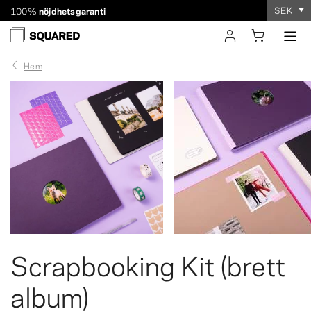
SEK
Världsomspännande frakt. Rabatterad frakt över 560 kr
Beställningen tar
bara några minuter
!
logga in
Hem
registrera
Scrapbooking Kit (brett
album)