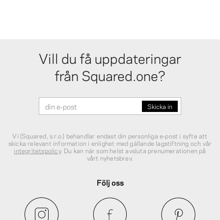
Vill du få uppdateringar
från Squared.one?
Vi (Squared, s.r.o.) behandlar endast din personliga e‑post i syfte att
skicka relevant information i enlighet med gällande lagstiftning och vår
integritetspolicy
. Du kan när som helst avsluta prenumerationen på
vårt nyhetsbrev.
Följ oss