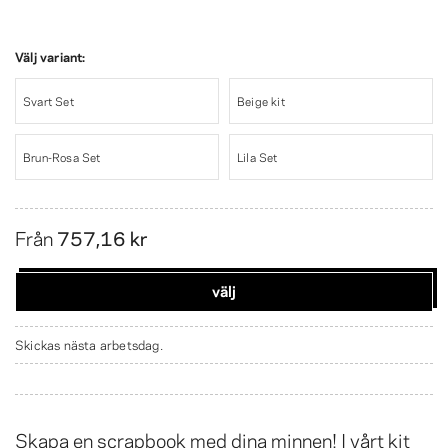
Välj variant:
Svart Set
Beige kit
Brun-Rosa Set
Lila Set
Från
757,16 kr
välj
Skickas nästa arbetsdag.
Skapa en scrapbook med dina minnen! I vårt kit