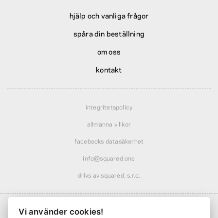
hjälp och vanliga frågor
spåra din beställning
om oss
kontakt
integritetspolicy
allmänna villkor
facebooks datasäkerhet
info@squared.one
drivs av squared, s.r.o.
Vi använder cookies!