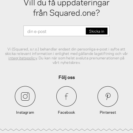
Vill du få uppdateringar
från Squared.one?
Vi (Squared, s.r.o.) behandlar endast din personliga e‑post i syfte att
skicka relevant information i enlighet med gällande lagstiftning och vår
integritetspolicy
. Du kan när som helst avsluta prenumerationen på
vårt nyhetsbrev.
Följ oss
Instagram
Facebook
Pinterest