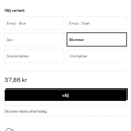
Välj variant:
Emoji - Brun
Emoji - Svart
Djur
Blommor
Svarta hjärtan
Vita hjärtan
37,86 kr
välj
Skickas nästa arbetsdag.