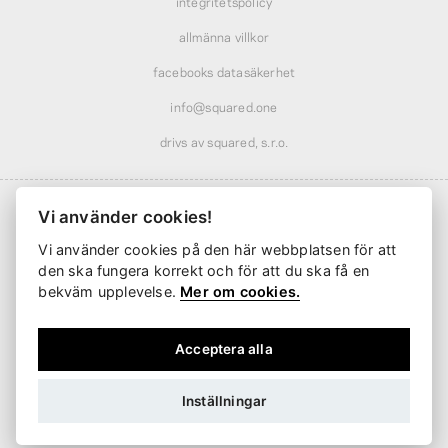
integritetspolicy
allmänna villkor
facebooks datasäkerhet
info@squared.one
drivs av squared, s.r.o.
Vi använder cookies!
Vi använder cookies på den här webbplatsen för att
Frakt från
61 kr
· rabatterad över
569 kr
den ska fungera korrekt och för att du ska få en
Leverans från
2 arbetsdagar
bekväm upplevelse.
Mer om cookies.
Acceptera alla
Inställningar
SEK