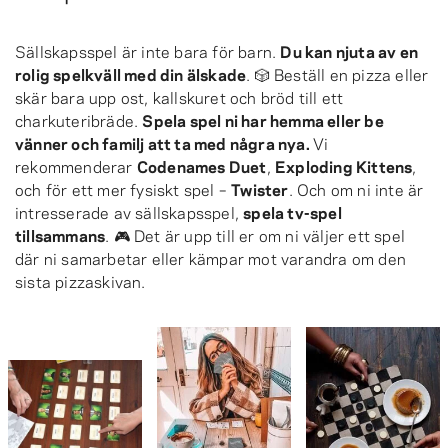
Sällskapsspel är inte bara för barn.
Du kan njuta av en
rolig spelkväll med din älskade
. 🎲 Beställ en pizza eller
skär bara upp ost, kallskuret och bröd till ett
charkuteribräde.
Spela spel ni har hemma eller be
vänner och familj att ta med några nya.
Vi
rekommenderar
Codenames Duet
,
Exploding Kittens
,
och för ett mer fysiskt spel –
Twister
. Och om ni inte är
intresserade av sällskapsspel,
spela tv-spel
tillsammans
. 🎮 Det är upp till er om ni väljer ett spel
där ni samarbetar eller kämpar mot varandra om den
sista pizzaskivan.