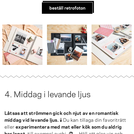
beställ retrofoton
4. Middag i levande ljus
Låtsas att strömmen gick och njut av en romantisk
middag vid levande ljus.
🕯 Du kan tillaga din favoriträtt
eller
experimentera med mat eller kök som du aldrig
har lagat
, till exempel sushi. 🧑‍🍳 Häll ett glas vin och