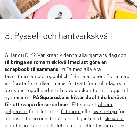
3. Pyssel- och hantverkskväll
Gillar du DIY? Var kreativ denna alla hjärtans dag och
tillbringa en romantisk kväll med att göra en
scrapbook tillsammans
. 📒 Ta med alla era
favoritminnen och ögonblick från relationen. Börja med
ert första foto tillsammans, fortsätt fram till idag och
återvänd regelbundet till scrapbooken för att lägga till
nya minnen.
På Squared.one hittar du allt du behöver
för att skapa din scrapbook
. Ett vackert
album
,
gelpennor
för bildtexter,
fotohörn
eller
washi-tejp
för
att fästa foton och, förstås, möjligheten att
skriva ut
dina foton
från mobiltelefon, dator eller Instagram. ✅