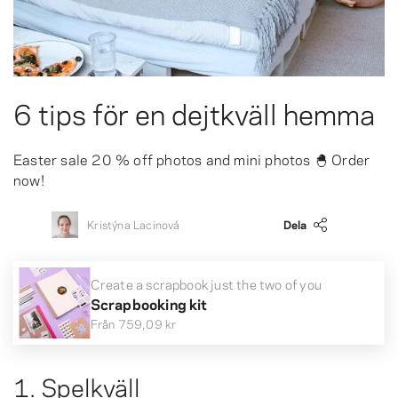
6 tips för en dejtkväll hemma
Easter sale 20 % off photos and mini photos 🐣 Order
now!
Kristýna Lacinová
Dela
Create a scrapbook just the two of you
Scrapbooking kit
Från
759,09 kr
1. Spelkväll