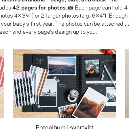
ludes
42 pages for photos
. 📸 Each page can hold 4
photos
4×3¼″
) or 2 larger photos (e.g.
6×4”
). Enough
your baby's first year. The
photos
can be attached u
 each and every page’s design up to you.
Fotoalbum i svartvitt