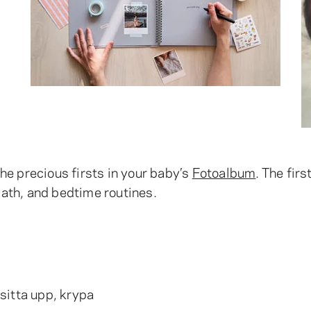
 the precious firsts in your baby’s
Fotoalbum
. The firs
 bath, and bedtime routines.
 sitta upp, krypa