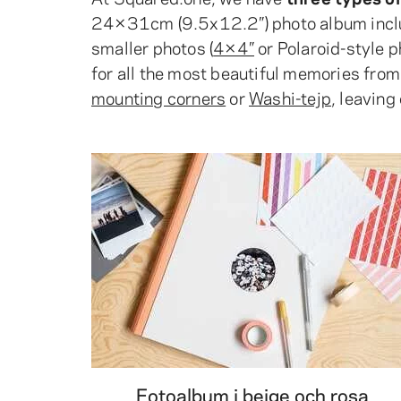
24×31cm (9.5x12.2”) photo album inc
smaller photos (
4×4”
or Polaroid-style 
for all the most beautiful memories from 
mounting corners
or
Washi-tejp
, leaving
Fotoalbum i beige och rosa