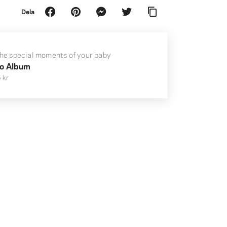
Dela
the special moments of your baby
o Album
 kr