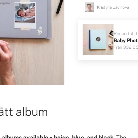
Kristýna Lacinová
Record all 
Baby Phot
Från
332,05
rätt album
 albums available – beige, blue, and black
. The