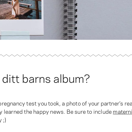
i ditt barns album?
 pregnancy test you took, a photo of your partner’s re
 learned the happy news. Be sure to include
matern
 ;)