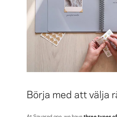
Börja med att välja 
At Squared.one, we have
three types of