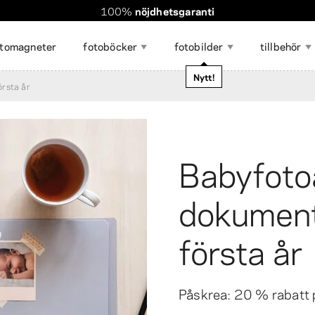
Världsomspännande frakt. Rabatterad frakt över 560 kr
Beställningen tar
100%
nöjdhetsgaranti
bara några minuter
!
otomagneter
fotoböcker
fotobilder
tillbehör
magasin
Nytt!
örsta år
Visa alla
Babyfoto
otoklistermärken
otocollage
illbehör för att visa upp
Fotoremsor
Stor fotoutskrift 50×70
Gör-det-själv-kalender
Foto Minne
Fotoutskrif
Presentkor
otogåvor 🎁
Resefoton ✈️
oton
cm
collagefor
dokument
första år
Påskrea: 20 % rabatt p