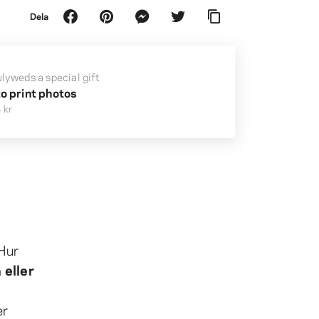
Dela
lyweds a special gift
to print photos
 kr
Hur
 eller
er