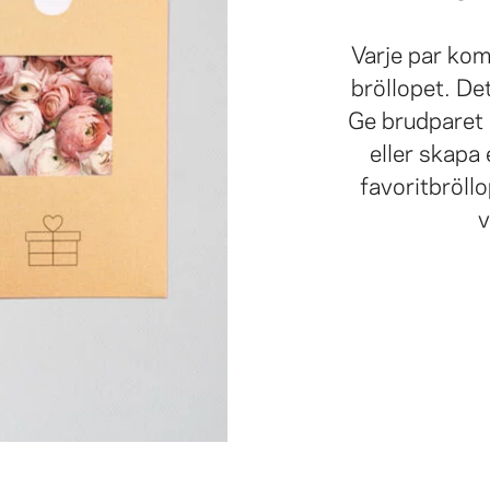
Varje par kom
bröllopet. De
Ge brudparet 
eller skapa
favoritbröll
v