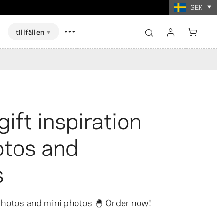
SEK
tillfällen
logga in
registrera
Visa alla
Visa alla
ift inspiration
skort Spel
ter i
t
Fotoutskrifter i
mat
collageformat
hotos and
s
photos and mini photos 🐣 Order now!