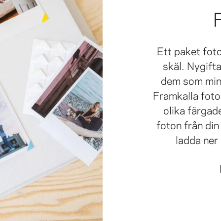
Ett paket fot
skäl. Nygift
dem som minn
Framkalla foton 
olika färgad
foton från din
ladda ner