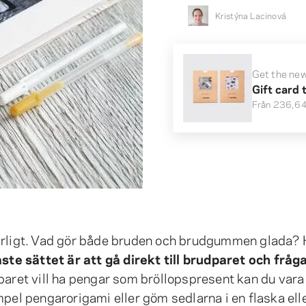
Kristýna Lacinová
Get the new
Gift card 
Från
236,64
värligt. Vad gör både bruden och brudgummen glada? 
ste sättet är att gå direkt till brudparet och fråga
ret vill ha pengar som bröllopspresent kan du vara
mpel pengarorigami eller göm sedlarna i en flaska ell