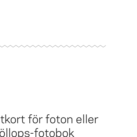
kort för foton eller
öllops-fotobok