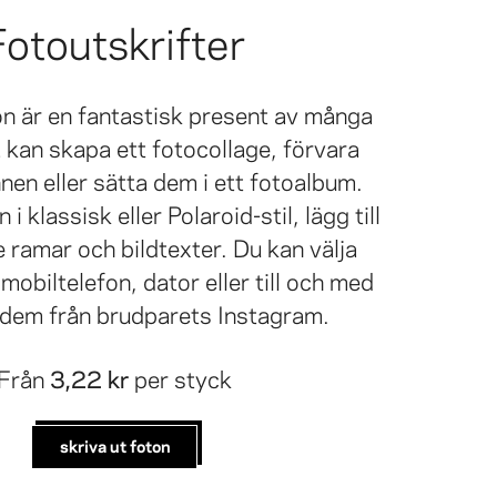
Fotoutskrifter
on är en fantastisk present av många
a kan skapa ett fotocollage, förvara
en eller sätta dem i ett fotoalbum.
i klassisk eller Polaroid-stil, lägg till
e ramar och bildtexter. Du kan välja
 mobiltelefon, dator eller till och med
 dem från brudparets Instagram.
Från
3,22 kr
per styck
skriva ut foton