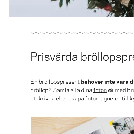
Prisvärda bröllopsp
En bröllopspresent
behöver inte vara dy
bröllop? Samla alla dina
foton
📸 med bru
utskrivna eller skapa
fotomagneter
till 