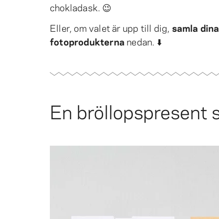
chokladask. 😉
Eller, om valet är upp till dig,
samla dina
fotoprodukterna
nedan. ⬇️
En bröllopspresent s