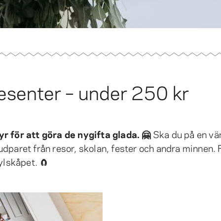
resenter – under 250 kr
r för att göra de nygifta glada. 🤗
Ska du på en vä
dparet från resor, skolan, fester och andra minnen.
kylskåpet. 🧲