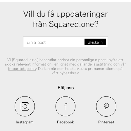
Vill du få uppdateringar
från Squared.one?
Vi (Squared, s.r.o.) behandlar endast din personliga e‑post i syfte att
skicka relevant information i enlighet med gällande lagstiftning och vår
integritetspolicy
. Du kan när som helst avsluta prenumerationen på
vårt nyhetsbrev.
Följ oss
Instagram
Facebook
Pinterest