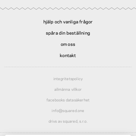
hjälp och vanliga frågor
spåra din beställning
om oss
kontakt
integritetspolicy
allmänna villkor
facebooks datasäkerhet
info@squared.one
drivs av squared, s.r.o.