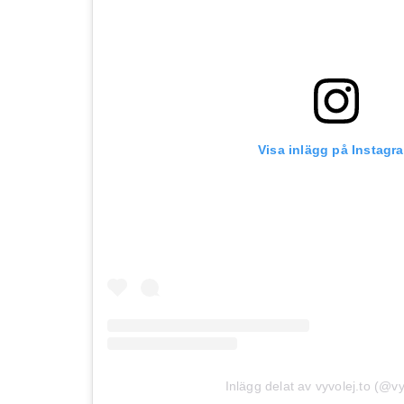
Visa inlägg på Instagr
Inlägg delat av vyvolej.to (@vy