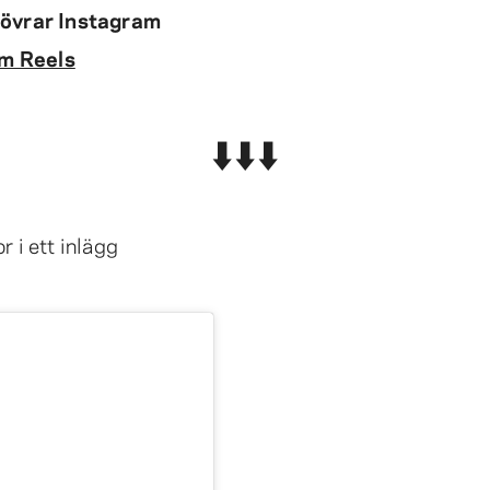
rövrar Instagram
m Reels
⬇️⬇️⬇️
r i ett inlägg