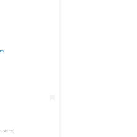
am
volejto)