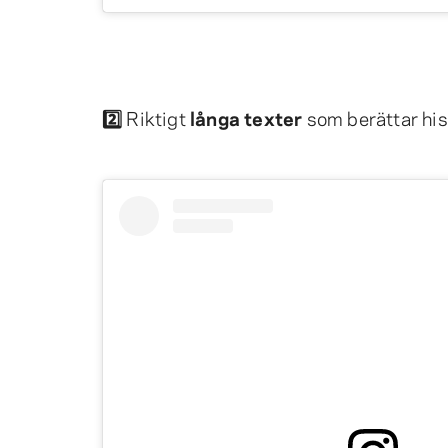
2️⃣
Riktigt
långa texter
som berättar his