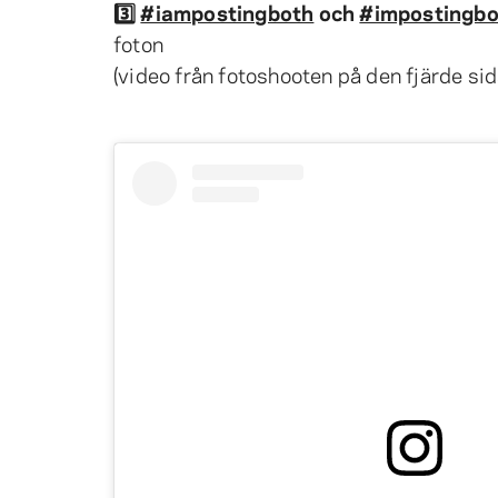
3️⃣
#iampostingboth
och
#impostingbo
foton
(video från fotoshooten på den fjärde sid