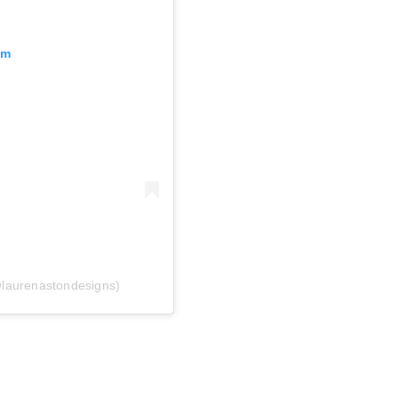
am
@laurenastondesigns)