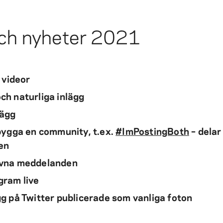
och nyheter 2021
 videor
ch naturliga inlägg
lägg
 bygga en community, t.ex.
#ImPostingBoth
– delar
en
rivna meddelanden
gram live
gg på Twitter publicerade som vanliga foton