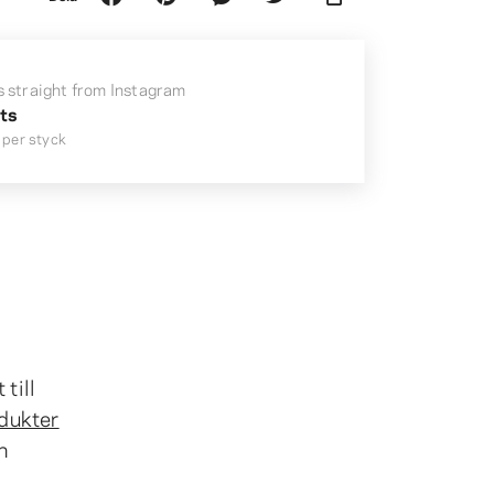
s straight from Instagram
nts
per styck
till
odukter
h