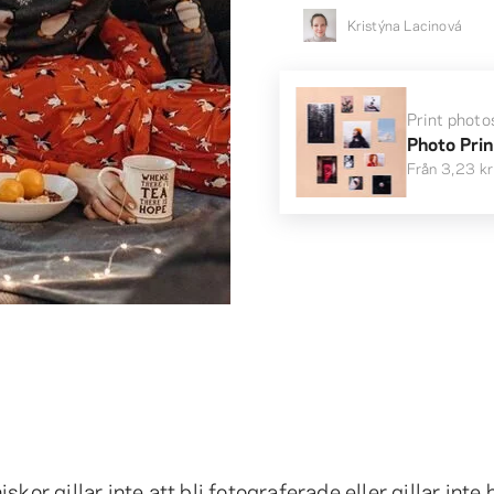
Kristýna Lacinová
Print photo
Photo Pri
Från
3,23 kr
kor gillar inte att bli fotograferade eller gillar inte 