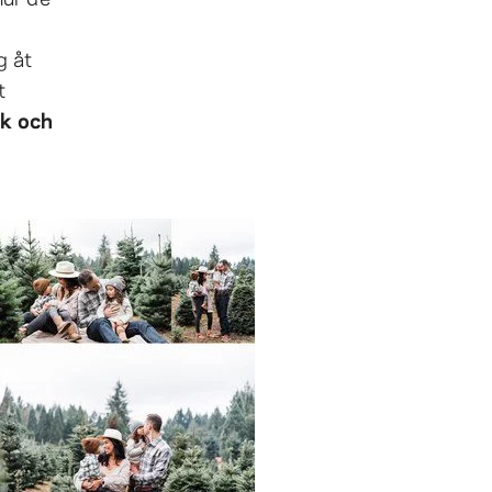
g åt
t
ek och