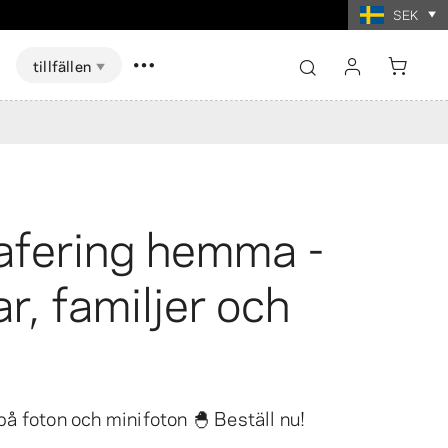
SEK
tillfällen
logga in
registrera
Visa alla
Visa alla
rafering hemma -
skort Spel
ter i
t
Fotoutskrifter i
mat
collageformat
ar, familjer och
å foton och minifoton 🐣 Beställ nu!