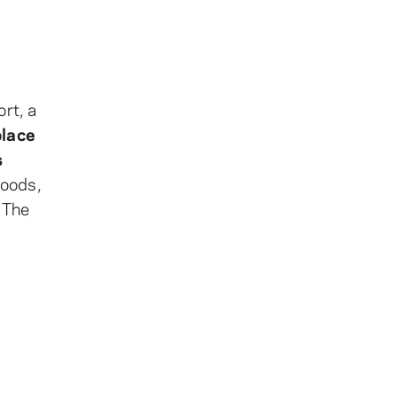
rt, a
place
s
woods,
 The