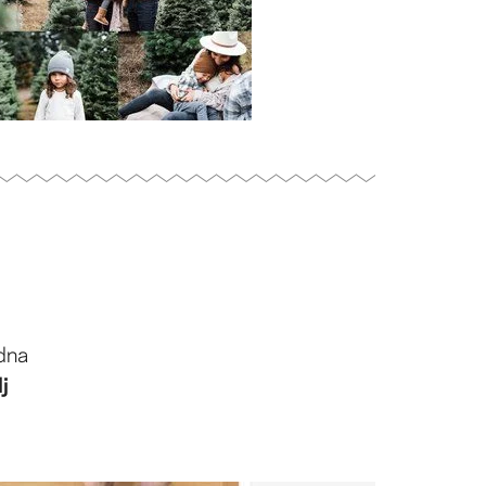
dna
j