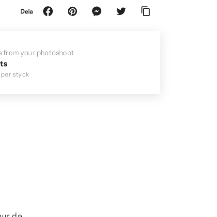
Dela
s from your photoshoot
nts
per styck
hur de