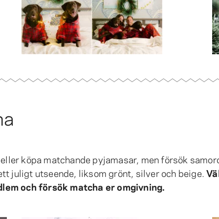
na
ar eller köpa matchande pyjamasar, men försök samor
 ett juligt utseende, liksom grönt, silver och beige.
Väl
dlem och försök matcha er omgivning.