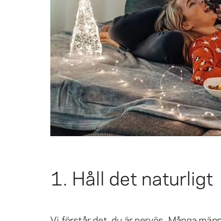
1. Håll det naturligt
Vi förstår det, du är nervös. Många männis