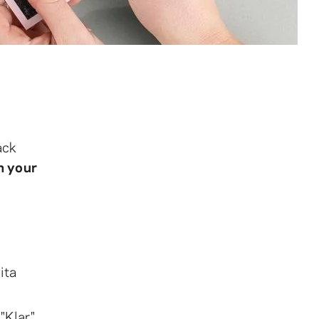
ack
in your
ita
"Klar".