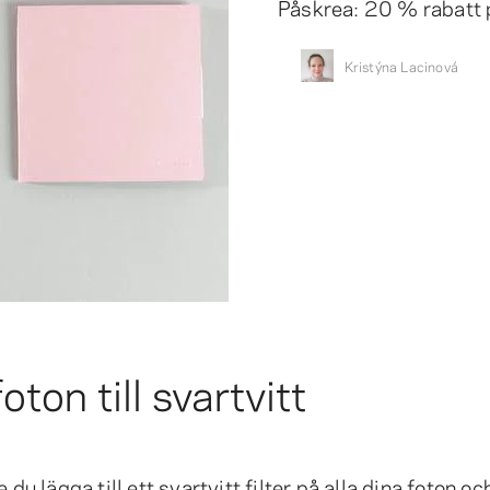
Påskrea: 20 % rabatt p
Kristýna Lacinová
ton till svartvitt
 du lägga till ett svartvitt filter på alla dina foton