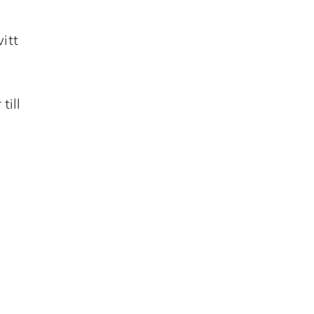
itt
till