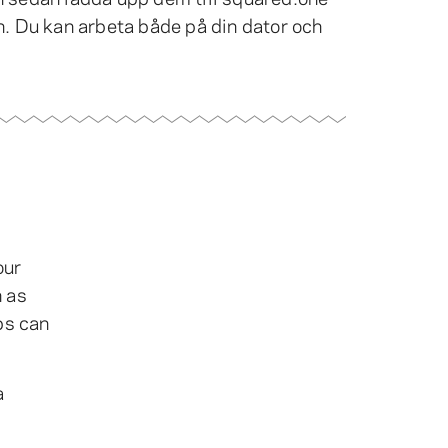
ton. Du kan arbeta både på din dator och
our
h as
ps can
a