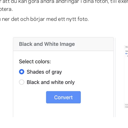
tt du kan göra andra ändringar i dina foton, till ex
otera.
 ner det och börjar med ett nytt foto.