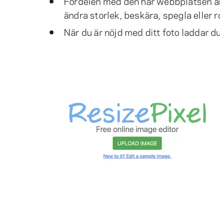
Fördelen med den här webbplatsen är a
ändra storlek, beskära, spegla eller r
När du är nöjd med ditt foto laddar du