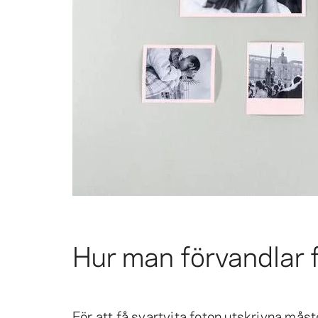
Hur man förvandlar fo
För att få svartvita foton utskrivna måste