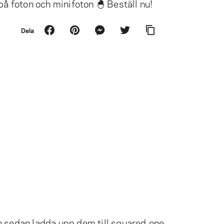
å foton och minifoton 🐣 Beställ nu!
Dela
 och sedan ladda upp dem till squared.one