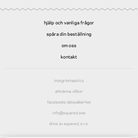
hjälp och vanliga frågor
spåra din beställning
om oss
kontakt
integritetspolicy
allmänna villkor
facebooks datasäkerhet
info@squared.one
drivs av squared, s.r.o.