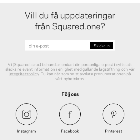
Vill du få uppdateringar
från Squared.one?
Vi (Squared, s.r.o.) behandlar endast din personliga e‑post i syfte att
skicka relevant information i enlighet med gällande lagstiftning och vår
integritetspolicy
. Du kan när som helst avsluta prenumerationen på
vårt nyhetsbrev.
Följ oss
Instagram
Facebook
Pinterest