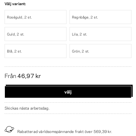
Välj variant:
Roséguld, 2 st.
Regnbåge, 2 st.
Guld, 2 st.
Lila, 2 st.
Blå, 2 st.
Grön, 2 st.
Från
46,97 kr
välj
Skickas nästa arbetsdag.
Rabatterad världsomspännande frakt över
569,39 kr
.