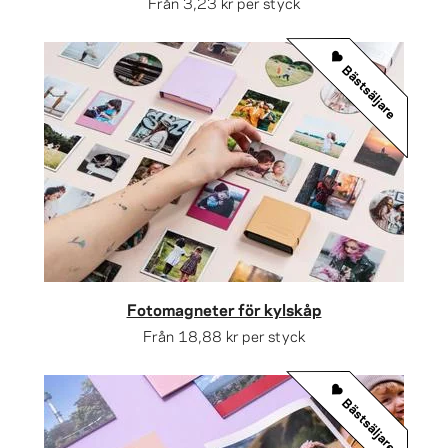
Från
3,23 kr
per styck
Bästsäljare
Fotomagneter för kylskåp
Från
18,88 kr
per styck
Bästsäljare