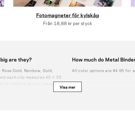
Fotomagneter för kylskåp
Från
18,88 kr
per styck
big are they?
How much do Metal Binder
 — Rose Gold, Rainbow, Gold,
All color options are $4.95 for a
 and each clip measures 40 × 33
e for holding photos, notes, and
Visa mer