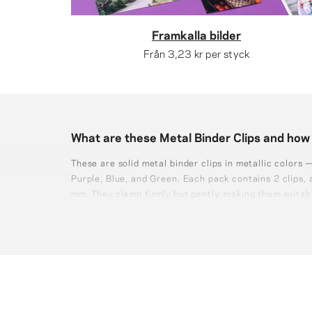
Framkalla bilder
Från
3,23 kr
per styck
What are these Metal Binder Clips and how 
These are solid metal binder clips in metallic colors
Purple, Blue, and Green. Each pack contains 2 clips,
mm. They clamp firmly but gently, making them suitabl
paper without damaging them.