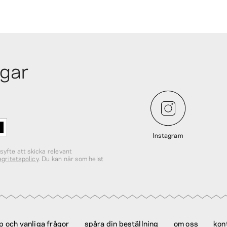
ngar
Instagram
 syfte att skicka relevant
egritetspolicy
. Du kan när som helst
lp och vanliga frågor
spåra din beställning
om oss
kon