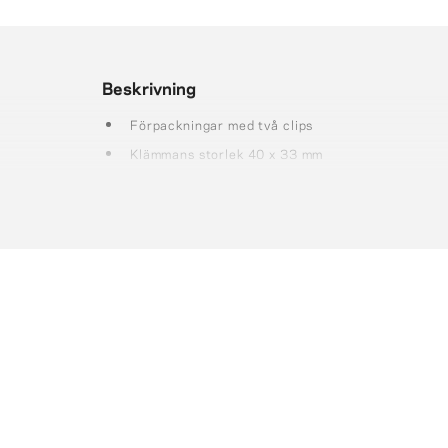
Beskrivning
Förpackningar med två clips
Klämmans storlek 40 x 33 mm
Design i metall