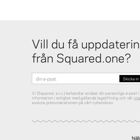
Vill du få uppdateri
från Squared.one?
Vi (Squared, s.r.o.) behandlar endast din personliga e‑post i
information i enlighet med gällande lagstiftning och vår
int
avsluta prenumerationen på vårt nyhetsbrev.
hjä