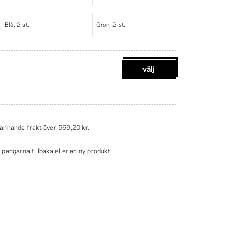
Blå, 2 st.
Grön, 2 st.
välj
ännande frakt över
569,20 kr
.
engarna tillbaka eller en ny produkt.