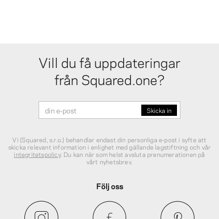
Vill du få uppdateringar
från Squared.one?
Vi (Squared, s.r.o.) behandlar endast din personliga e‑post i syfte att
skicka relevant information i enlighet med gällande lagstiftning och vår
integritetspolicy
. Du kan när som helst avsluta prenumerationen på
vårt nyhetsbrev.
Följ oss