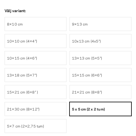
Välj variant:
8×10 cm
9×13 cm
10×10 cm (4×4″)
10x13 cm (4x5")
10×15 cm (4×6″)
13×13 cm (5×5″)
13×18 cm (5×7″)
15×15 cm (6×6″)
15×21 cm (6×8″ )
21×21 cm (8×8″)
21×30 cm (8×12″)
5 x 5 cm (2 x 2 tum)
5×7 cm (2×2,75 tum)