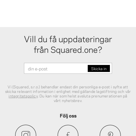
Vill du få uppdateringar
från Squared.one?
Vi (Squared, s.r.o.) behandlar endast din personliga e‑post i syfte att
skicka relevant information i enlighet med gällande lagstiftning och vår
integritetspolicy
. Du kan när som helst avsluta prenumerationen på
vårt nyhetsbrev.
Följ oss