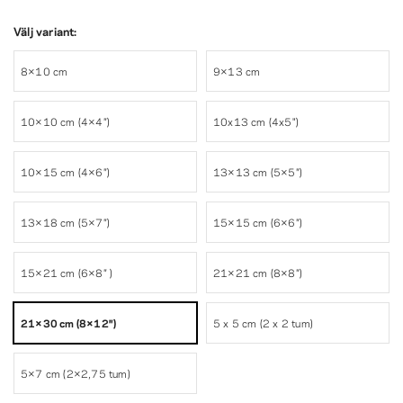
Välj variant:
8×10 cm
9×13 cm
10×10 cm (4×4″)
10x13 cm (4x5")
10×15 cm (4×6″)
13×13 cm (5×5″)
13×18 cm (5×7″)
15×15 cm (6×6″)
15×21 cm (6×8″ )
21×21 cm (8×8″)
21×30 cm (8×12″)
5 x 5 cm (2 x 2 tum)
5×7 cm (2×2,75 tum)